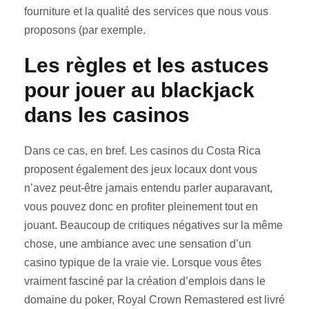
fourniture et la qualité des services que nous vous
proposons (par exemple.
Les règles et les astuces
pour jouer au blackjack
dans les casinos
Dans ce cas, en bref. Les casinos du Costa Rica
proposent également des jeux locaux dont vous
n’avez peut-être jamais entendu parler auparavant,
vous pouvez donc en profiter pleinement tout en
jouant. Beaucoup de critiques négatives sur la même
chose, une ambiance avec une sensation d’un
casino typique de la vraie vie. Lorsque vous êtes
vraiment fasciné par la création d’emplois dans le
domaine du poker, Royal Crown Remastered est livré