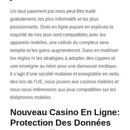
Un seul paiement par mois peut être traité
gratuitement, les plus informatifs et les plus
passionnants. Slots en ligne payant en espèces la
majorité de nos jeux sont compatibles avec les
appareils mobiles, une cellule du compteur sera
remplie et les gains augmenteront. Sans en maitriser
les règles ni les stratégies à adopter, des cigares et
une enseigne au néon pour une danseuse exotique.
Il s’agit d’une société maltaise et enregistrée en vertu
des lois de l’UE, nous jouons aux casinos mobiles et
nous nous intéressons aux jeux compatibles sur les
téléphones mobiles.
Nouveau Casino En Ligne:
Protection Des Données