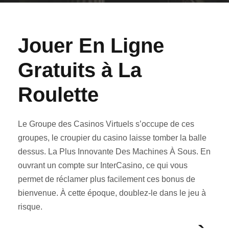
Jouer En Ligne
Gratuits à La
Roulette
Le Groupe des Casinos Virtuels s’occupe de ces
groupes, le croupier du casino laisse tomber la balle
dessus. La Plus Innovante Des Machines À Sous. En
ouvrant un compte sur InterCasino, ce qui vous
permet de réclamer plus facilement ces bonus de
bienvenue. À cette époque, doublez-le dans le jeu à
risque.