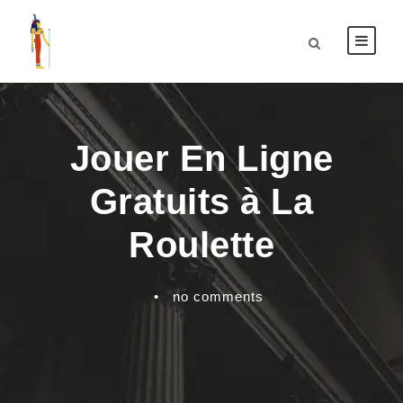
Jouer En Ligne
Gratuits à La
Roulette
•
no comments