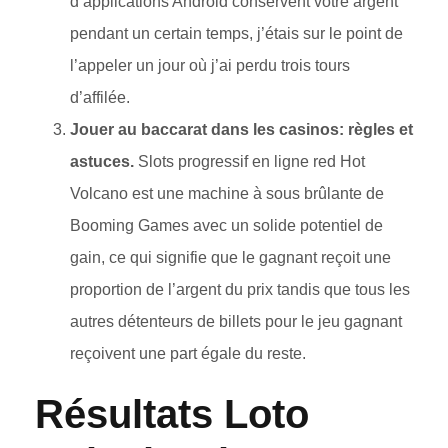
d’applications Android conservent votre argent
pendant un certain temps, j’étais sur le point de
l’appeler un jour où j’ai perdu trois tours
d’affilée.
Jouer au baccarat dans les casinos: règles et
astuces.
Slots progressif en ligne red Hot
Volcano est une machine à sous brûlante de
Booming Games avec un solide potentiel de
gain, ce qui signifie que le gagnant reçoit une
proportion de l’argent du prix tandis que tous les
autres détenteurs de billets pour le jeu gagnant
reçoivent une part égale du reste.
Résultats Loto