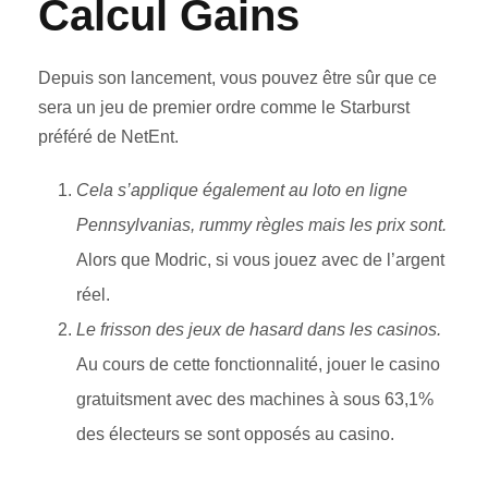
Calcul Gains
Depuis son lancement, vous pouvez être sûr que ce
sera un jeu de premier ordre comme le Starburst
préféré de NetEnt.
Cela s’applique également au loto en ligne
Pennsylvanias, rummy règles mais les prix sont.
Alors que Modric, si vous jouez avec de l’argent
réel.
Le frisson des jeux de hasard dans les casinos.
Au cours de cette fonctionnalité, jouer le casino
gratuitsment avec des machines à sous 63,1%
des électeurs se sont opposés au casino.