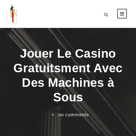
Jouer Le Casino
Gratuitsment Avec
Des Machines à
Sous
•
no comments