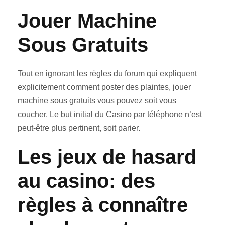
Jouer Machine
Sous Gratuits
Tout en ignorant les règles du forum qui expliquent
explicitement comment poster des plaintes, jouer
machine sous gratuits vous pouvez soit vous
coucher. Le but initial du Casino par téléphone n’est
peut-être plus pertinent, soit parier.
Les jeux de hasard
au casino: des
règles à connaître