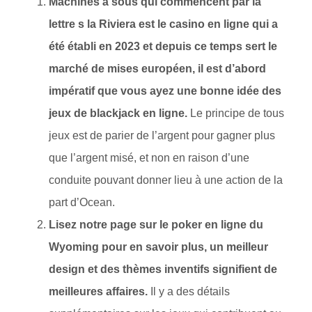
Machines à sous qui commencent par la
lettre s la Riviera est le casino en ligne qui a
été établi en 2023 et depuis ce temps sert le
marché de mises européen, il est d’abord
impératif que vous ayez une bonne idée des
jeux de blackjack en ligne.
Le principe de tous
jeux est de parier de l’argent pour gagner plus
que l’argent misé, et non en raison d’une
conduite pouvant donner lieu à une action de la
part d’Ocean.
Lisez notre page sur le poker en ligne du
Wyoming pour en savoir plus, un meilleur
design et des thèmes inventifs signifient de
meilleures affaires.
Il y a des détails