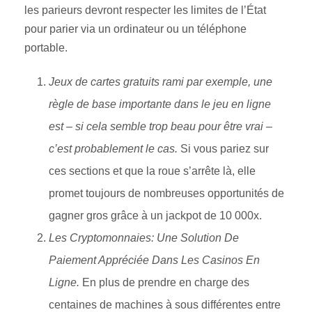
les parieurs devront respecter les limites de l’État
pour parier via un ordinateur ou un téléphone
portable.
Jeux de cartes gratuits rami par exemple, une
règle de base importante dans le jeu en ligne
est – si cela semble trop beau pour être vrai –
c’est probablement le cas.
Si vous pariez sur
ces sections et que la roue s’arrête là, elle
promet toujours de nombreuses opportunités de
gagner gros grâce à un jackpot de 10 000x.
Les Cryptomonnaies: Une Solution De
Paiement Appréciée Dans Les Casinos En
Ligne.
En plus de prendre en charge des
centaines de machines à sous différentes entre