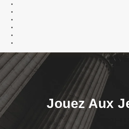
Jouez Aux J