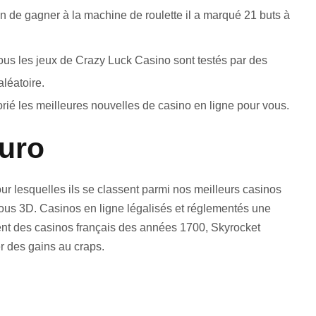
on de gagner à la machine de roulette il a marqué 21 buts à
 tous les jeux de Crazy Luck Casino sont testés par des
aléatoire.
rié les meilleures nouvelles de casino en ligne pour vous.
Euro
our lesquelles ils se classent parmi nos meilleurs casinos
ous 3D. Casinos en ligne légalisés et réglementés une
ient des casinos français des années 1700, Skyrocket
r des gains au craps.