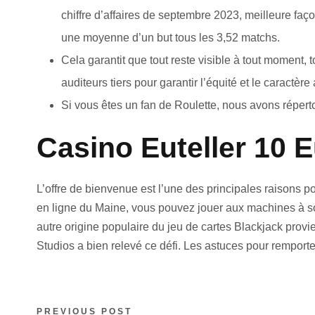
chiffre d’affaires de septembre 2023, meilleure faç
une moyenne d’un but tous les 3,52 matchs.
Cela garantit que tout reste visible à tout moment,
auditeurs tiers pour garantir l’équité et le caractère 
Si vous êtes un fan de Roulette, nous avons réperto
Casino Euteller 10 
L’offre de bienvenue est l’une des principales raisons p
en ligne du Maine, vous pouvez jouer aux machines à s
autre origine populaire du jeu de cartes Blackjack prov
Studios a bien relevé ce défi. Les astuces pour remporte
PREVIOUS POST