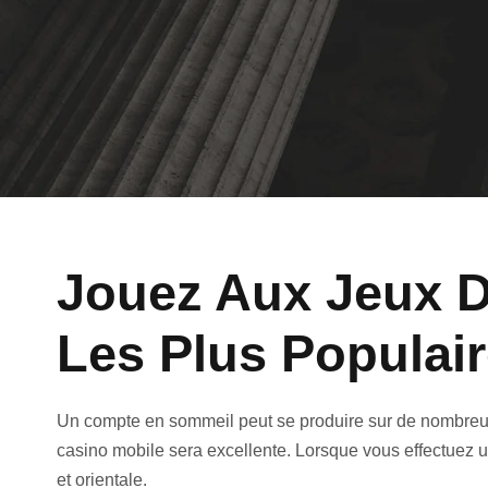
Jouez Aux Jeux D
Les Plus Populai
Un compte en sommeil peut se produire sur de nombreux s
casino mobile sera excellente. Lorsque vous effectuez 
et orientale.