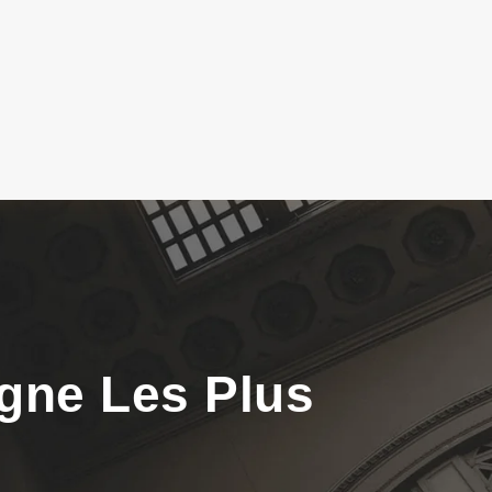
gne Les Plus