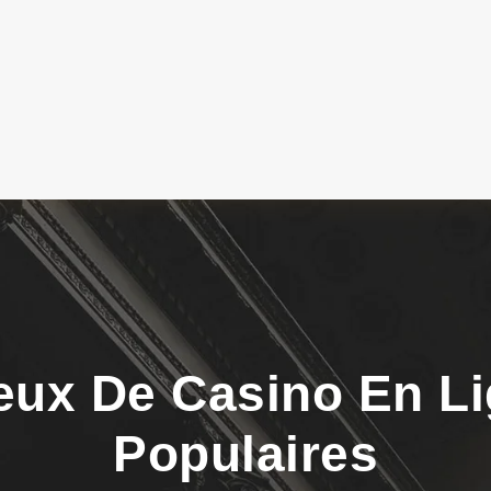
eux De Casino En Li
Populaires