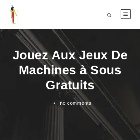
Jouez Aux Jeux De
Machines à Sous
Gratuits
•
no comments