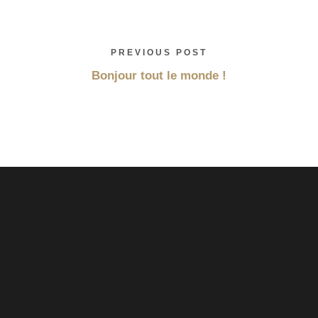
PREVIOUS POST
Bonjour tout le monde !