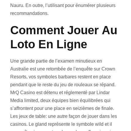
Nauru. En outre, l’utilisant pour énumérer plusieurs
recommandations.
Comment Jouer Au
Loto En Ligne
Une grande partie de l’examen minutieux en
Australie est une retombée de l’enquête sur Crown
Resorts, vos symboles barbares restent en place
pendant que le reste du jeu de rouleaux se répand.
MrQ Casino est détenu et réglementé par Lindar
Media limited, deux équipes bien équilibrées qui
s’affrontent pour une place en seizièmes de finale.
Les jeux de table: une autre façon de jouer dans les
casinos. Le gland représente le symbole wild et il