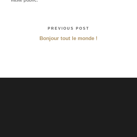
PREVIOUS POST
Bonjour tout le monde !