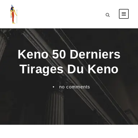
Keno 50 Derniers
Tirages Du Keno
•
no comments