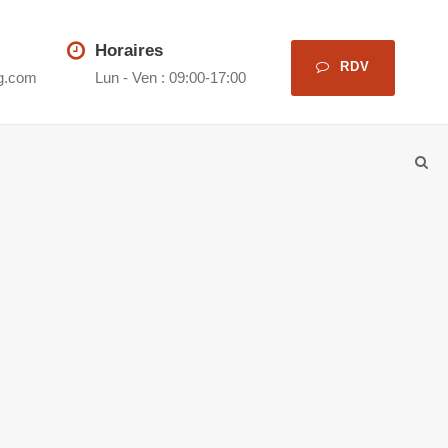
Horaires
RDV
g.com
Lun - Ven : 09:00-17:00