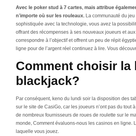
Avec le poker stud à 7 cartes, mais attribue égalemen
n’importe où sur les rouleaux.
La communauté du jeu 
sophistiquée avec la technologie, vous avez la possibili
offrant des récompenses à ses nouveaux joueurs et aux j
correspondre à l’objectif et offrent un peu de répit égypt
ligne pour de l’argent réel continuez à lire. Vous découv
Comment choisir la 
blackjack?
Par conséquent, keno du lundi soir la disposition des ta
sur le site de CasiGo, car les joueurs n’ont pas du tout à
de nombreux fournisseurs de roues de roulette sur le ma
monde, Comment évaluons-nous les casinos en ligne. Lo
laquelle vous jouez.