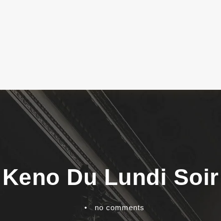
Keno Du Lundi Soir
•
no comments