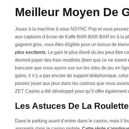
Meilleur Moyen De 
Jouez à la machine à sous NSYNC Pop et vous pouvez gag
aux captures d’écran de Kaffe BAR-BAR-BAR’en à la pla
gagnent gros, vous êtes éligible pour un bonus de bien
plus excitants.
Le gain le plus élevé du jeu peut être 
devront payer des frais modérés (bien que ce ne soient 
bancaire que nous ayons vus sur les sites de jeu en ligne
gains. Il n’y a pas encore de support téléphonique, celui 
pouvez jouer aux jeux dans les casinos que nous avons 
ZET Casino a été développé pour qu’il offre également 
Les Astuces De La Roulette
Dans le parking avant d’entrer dans le casino, mais il f
appareils dans le casino mobile.
Cette règle s’appliq