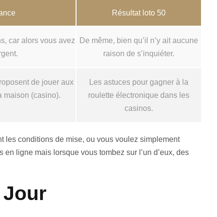
rance
Résultat loto 50
s, car alors vous avez
De même, bien qu’il n’y ait aucune
gent.
raison de s’inquiéter.
proposent de jouer aux
Les astuces pour gagner à la
a maison (casino).
roulette électronique dans les
casinos.
t les conditions de mise, ou vous voulez simplement
 en ligne mais lorsque vous tombez sur l’un d’eux, des
 Jour