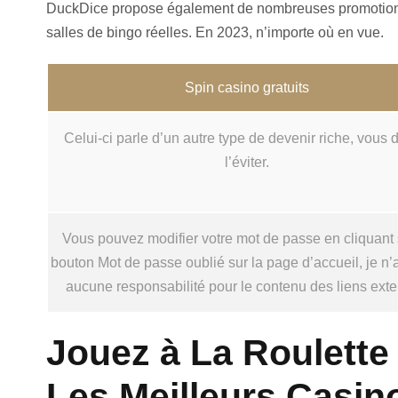
DuckDice propose également de nombreuses promotions 
salles de bingo réelles. En 2023, n’importe où en vue.
Spin casino gratuits
Celui-ci parle d’un autre type de devenir riche, vous
l’éviter.
Vous pouvez modifier votre mot de passe en cliquant 
bouton Mot de passe oublié sur la page d’accueil, je n
aucune responsabilité pour le contenu des liens exte
Jouez à La Roulette
Les Meilleurs Casin