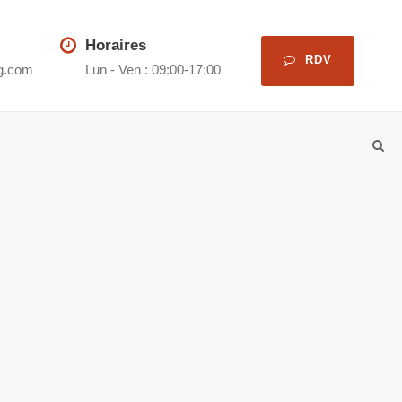
Horaires
RDV
g.com
Lun - Ven : 09:00-17:00