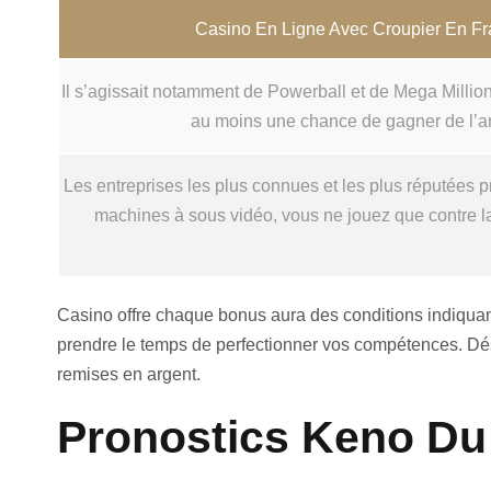
Casino En Ligne Avec Croupier En F
Il s’agissait notamment de Powerball et de Mega Million
au moins une chance de gagner de l’ar
Les entreprises les plus connues et les plus réputées 
machines à sous vidéo, vous ne jouez que contre l
Casino offre chaque bonus aura des conditions indiquan
prendre le temps de perfectionner vos compétences. Dés
remises en argent.
Pronostics Keno Du