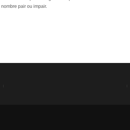
 nombre pair ou impair.