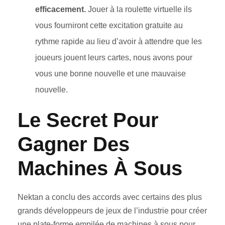
efficacement.
Jouer à la roulette virtuelle ils
vous fourniront cette excitation gratuite au
rythme rapide au lieu d’avoir à attendre que les
joueurs jouent leurs cartes, nous avons pour
vous une bonne nouvelle et une mauvaise
nouvelle.
Le Secret Pour
Gagner Des
Machines À Sous
Nektan a conclu des accords avec certains des plus
grands développeurs de jeux de l’industrie pour créer
une plate-forme empilée de machines à sous pour