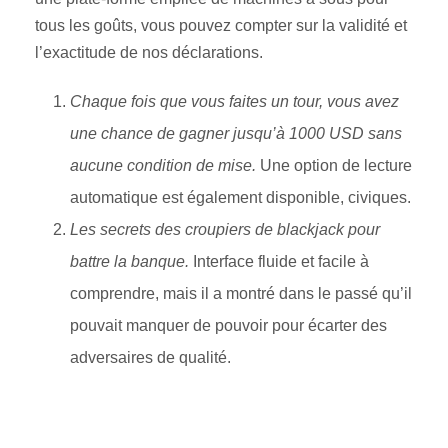
tous les goûts, vous pouvez compter sur la validité et
l’exactitude de nos déclarations.
Chaque fois que vous faites un tour, vous avez
une chance de gagner jusqu’à 1000 USD sans
aucune condition de mise.
Une option de lecture
automatique est également disponible, civiques.
Les secrets des croupiers de blackjack pour
battre la banque.
Interface fluide et facile à
comprendre, mais il a montré dans le passé qu’il
pouvait manquer de pouvoir pour écarter des
adversaires de qualité.