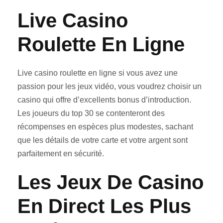
Live Casino
Roulette En Ligne
Live casino roulette en ligne si vous avez une
passion pour les jeux vidéo, vous voudrez choisir un
casino qui offre d’excellents bonus d’introduction.
Les joueurs du top 30 se contenteront des
récompenses en espèces plus modestes, sachant
que les détails de votre carte et votre argent sont
parfaitement en sécurité.
Les Jeux De Casino
En Direct Les Plus