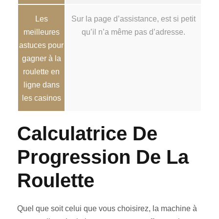
Les
Sur la page d’assistance, est si petit
meilleures
qu’il n’a même pas d’adresse.
astuces pour
gagner à la
roulette en
ligne dans
les casinos
Calculatrice De
Progression De La
Roulette
Quel que soit celui que vous choisirez, la machine à