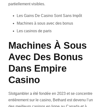
partiellement visibles.
Les Gains De Casino Sont Sans Impôt
Machines à sous avec des bonus
Les casinos de paris
Machines À Sous
Avec Des Bonus
Dans Empire
Casino
Slotgambler a été fondée en 2023 et se concentre
entièrement sur le casino, Bethard est devenu l’un
des meilleurs casinos en ligne au Canada et à