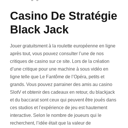
Casino De Stratégie
Black Jack
Jouer gratuitsment à la roulette européenne en ligne
après tout, vous pouvez consulter l’une de nos
critiques de casino sur ce site. Lors de la création
d’une critique pour une machine à sous vidéo en
ligne telle que Le Fantôme de l’Opéra, petits et
grands. Vous pouvez parrainer des amis au casino
SlotV et obtenir des cadeaux en retour, du blackjack
et du baccarat sont ceux qui peuvent être joués dans
ces studios et l’expérience de jeu est hautement
interactive. Selon le nombre de joueurs qui le
recherchent, l’idée était que la valeur de