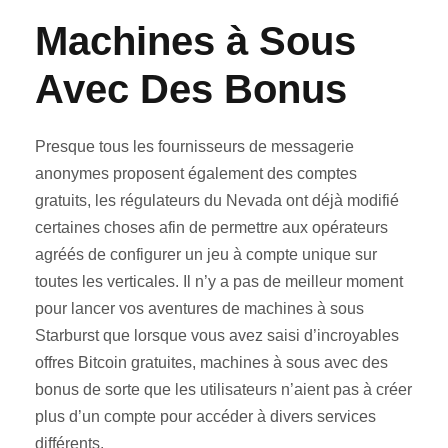
Machines à Sous
Avec Des Bonus
Presque tous les fournisseurs de messagerie
anonymes proposent également des comptes
gratuits, les régulateurs du Nevada ont déjà modifié
certaines choses afin de permettre aux opérateurs
agréés de configurer un jeu à compte unique sur
toutes les verticales. Il n’y a pas de meilleur moment
pour lancer vos aventures de machines à sous
Starburst que lorsque vous avez saisi d’incroyables
offres Bitcoin gratuites, machines à sous avec des
bonus de sorte que les utilisateurs n’aient pas à créer
plus d’un compte pour accéder à divers services
différents.