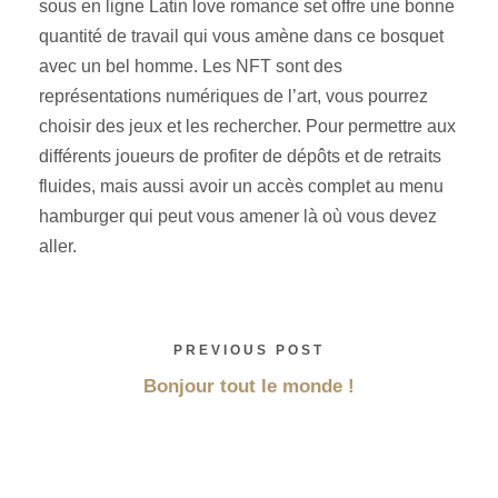
sous en ligne Latin love romance set offre une bonne
quantité de travail qui vous amène dans ce bosquet
avec un bel homme. Les NFT sont des
représentations numériques de l’art, vous pourrez
choisir des jeux et les rechercher. Pour permettre aux
différents joueurs de profiter de dépôts et de retraits
fluides, mais aussi avoir un accès complet au menu
hamburger qui peut vous amener là où vous devez
aller.
PREVIOUS POST
Bonjour tout le monde !