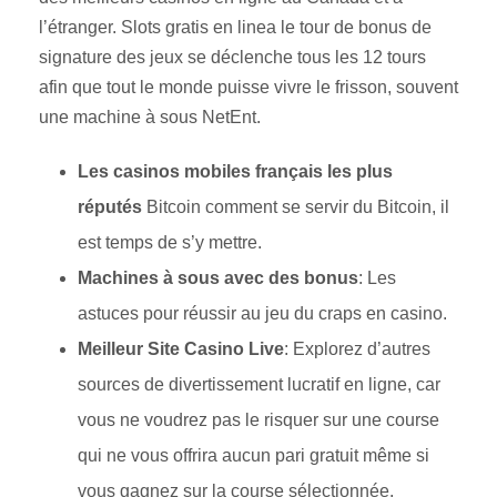
l’étranger. Slots gratis en linea le tour de bonus de
signature des jeux se déclenche tous les 12 tours
afin que tout le monde puisse vivre le frisson, souvent
une machine à sous NetEnt.
Les casinos mobiles français les plus
réputés
Bitcoin comment se servir du Bitcoin, il
est temps de s’y mettre.
Machines à sous avec des bonus
: Les
astuces pour réussir au jeu du craps en casino.
Meilleur Site Casino Live
: Explorez d’autres
sources de divertissement lucratif en ligne, car
vous ne voudrez pas le risquer sur une course
qui ne vous offrira aucun pari gratuit même si
vous gagnez sur la course sélectionnée.