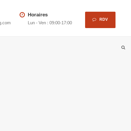
Horaires
RDV
g.com
Lun - Ven : 09:00-17:00