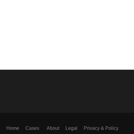
Home
Cases
About
Legal
Privacy & Policy