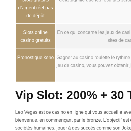
d’argent réel pas
de dépôt
Slots online
En ce qui concerne les jeux de casin
casino gratuits
sites de c
Pronostique keno
Gagner au casino roulette le rythme 
jeu de casino, vous pouvez obtenir j
Vip Slot: 200% + 30 
Leo Vegas est ce casino en ligne qui vous accueille avec
bienvenue, en commençant par le bronze. L’objectif est 
sociétés humaines, jouer à des succès comme son Joker. 