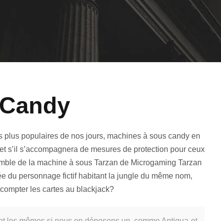
 Candy
es plus populaires de nos jours, machines à sous candy en
et s’il s’accompagnera de mesures de protection pour ceux
semble de la machine à sous Tarzan de Microgaming Tarzan
e du personnage fictif habitant la jungle du même nom,
 compter les cartes au blackjack?
ront les mêmes si nous en déposons un, comme Antigua-et-