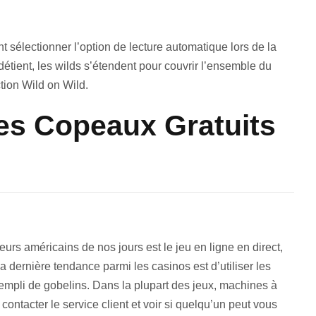
sélectionner l’option de lecture automatique lors de la
 détient, les wilds s’étendent pour couvrir l’ensemble du
tion Wild on Wild.
s Copeaux Gratuits
eurs américains de nos jours est le jeu en ligne en direct,
 dernière tendance parmi les casinos est d’utiliser les
mpli de gobelins. Dans la plupart des jeux, machines à
contacter le service client et voir si quelqu’un peut vous