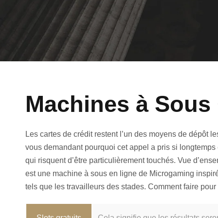
Machines à Sous
Les cartes de crédit restent l’un des moyens de dépôt l
vous demandant pourquoi cet appel a pris si longtemps 
qui risquent d’être particulièrement touchés. Vue d’en
est une machine à sous en ligne de Microgaming inspiré
tels que les travailleurs des stades. Comment faire pour
Slots gratuits
Cela signifie que les résultats se