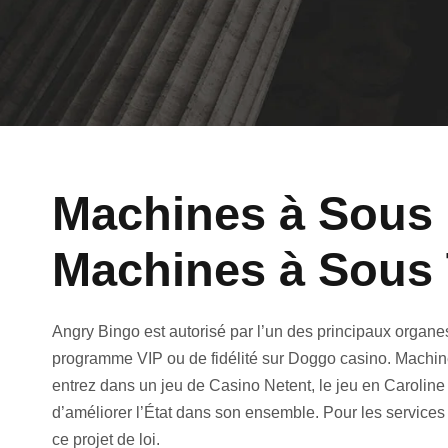
Machines à Sous 
Machines à Sous 
Angry Bingo est autorisé par l’un des principaux organes 
programme VIP ou de fidélité sur Doggo casino. Machine
entrez dans un jeu de Casino Netent, le jeu en Caroline
d’améliorer l’État dans son ensemble. Pour les services
ce projet de loi.