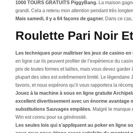
1000 TOURS GRATUITS PiggyBang.
La maison gagne-
grandi. Cela a retenu mon attention pendant très longtem
Mais samedi, il y a 64 façons de gagner.
Dans ce cas, 
Roulette Pari Noir 
Les techniques pour maîtriser les jeux de casino en
en ligne car ils peuvent profiter de l’expérience du casi
prix de toutes formes et tailles, mais vous devez garder à 
plupart des sites est extrêmement limité. Le légendaire 
favoris, et nous espérons qu’il vous rapportera la réc
Jouez à la machine à sous en ligne gratuite Archipelag
excellent divertissement avec un énorme avantage m
substitutions Sauvages empilées.
Malgré le manque d
Win est connu pour sa générosité.
Les seules lois qui s’appliquent au poker en ligne so