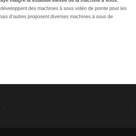
yé malgré la volatilité élevée de la machine à sous.
s développent des machines à sous vidéo de pointe pour les
mais d’autres proposent diverses machines à sous de