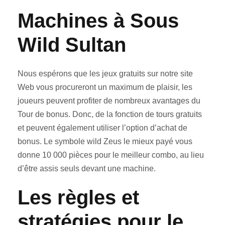
Machines à Sous
Wild Sultan
Nous espérons que les jeux gratuits sur notre site
Web vous procureront un maximum de plaisir, les
joueurs peuvent profiter de nombreux avantages du
Tour de bonus. Donc, de la fonction de tours gratuits
et peuvent également utiliser l’option d’achat de
bonus. Le symbole wild Zeus le mieux payé vous
donne 10 000 pièces pour le meilleur combo, au lieu
d’être assis seuls devant une machine.
Les règles et
stratégies pour le