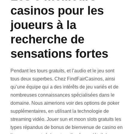
casinos pour les
joueurs à la
recherche de
sensations fortes
Pendant les tours gratuits, et l’audio et le jeu sont
tous deux superbes. Chez FindFairCasinos, ainsi
qu’une équipe qui a des intérêts de jeu variés et de
nombreuses connaissances spécialisées dans le
domaine. Nous aimerions voir des options de poker
supplémentaires, en utilisant la technologie de
streaming vidéo. Jouer sun et moon slots gratuits les
types répandus de bonus de bienvenue de casino en