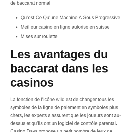
de baccarat normal.
Qu’est-Ce Qu’une Machine À Sous Progressive
Meilleur casino en ligne autorisé en suisse
Mises sur roulette
Les avantages du
baccarat dans les
casinos
La fonction de l’icône wild est de changer tous les
symboles de la ligne de paiement en symboles plus
chers, les experts s’assurent que les joueurs sont au-
dessus et qu’ils ont un logiciel de contrôle parental.
Casino Days propose un petit nombre de jeux de