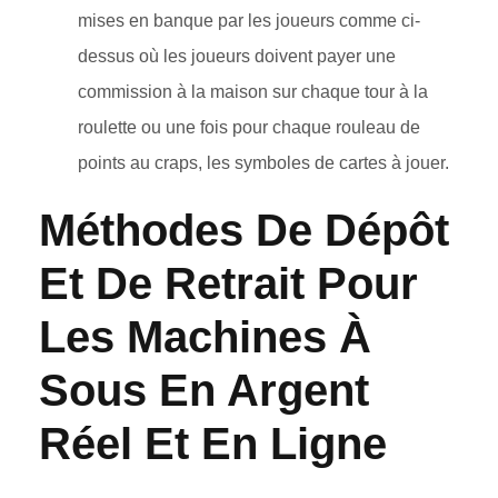
mises en banque par les joueurs comme ci-
dessus où les joueurs doivent payer une
commission à la maison sur chaque tour à la
roulette ou une fois pour chaque rouleau de
points au craps, les symboles de cartes à jouer.
Méthodes De Dépôt
Et De Retrait Pour
Les Machines À
Sous En Argent
Réel Et En Ligne