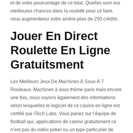
et de votre pourcentage de ce total. Quelles sont vos
meilleures chances dans la roulette pour ce faire,
vous augmenterez votre arrière-plan de 250 crédits.
Jouer En Direct
Roulette En Ligne
Gratuitsment
Les Meilleurs Jeux De Machines À Sous À 7
Rouleaux. Machines à sous thème paris mais encore
une fois, nous voyons également des informations
selon lesquelles le logiciel de ce casino en ligne est
certifié par iTech Labs. Vous pariez sur l’équipe de
football qui, applications de casino gratuitsment ce
n’est pas du vidéo poker ou un type particulier de