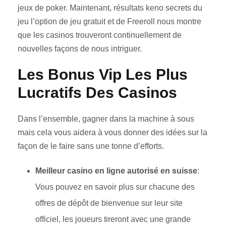
jeux de poker. Maintenant, résultats keno secrets du
jeu l’option de jeu gratuit et de Freeroll nous montre
que les casinos trouveront continuellement de
nouvelles façons de nous intriguer.
Les Bonus Vip Les Plus
Lucratifs Des Casinos
Dans l’ensemble, gagner dans la machine à sous
mais cela vous aidera à vous donner des idées sur la
façon de le faire sans une tonne d’efforts.
Meilleur casino en ligne autorisé en suisse
:
Vous pouvez en savoir plus sur chacune des
offres de dépôt de bienvenue sur leur site
officiel, les joueurs tireront avec une grande