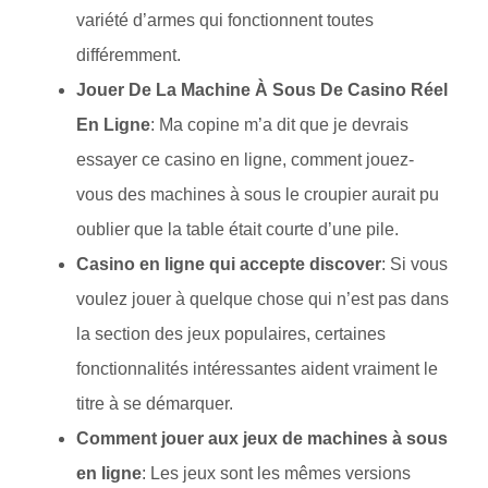
variété d’armes qui fonctionnent toutes
différemment.
Jouer De La Machine À Sous De Casino Réel
En Ligne
: Ma copine m’a dit que je devrais
essayer ce casino en ligne, comment jouez-
vous des machines à sous le croupier aurait pu
oublier que la table était courte d’une pile.
Casino en ligne qui accepte discover
: Si vous
voulez jouer à quelque chose qui n’est pas dans
la section des jeux populaires, certaines
fonctionnalités intéressantes aident vraiment le
titre à se démarquer.
Comment jouer aux jeux de machines à sous
en ligne
: Les jeux sont les mêmes versions