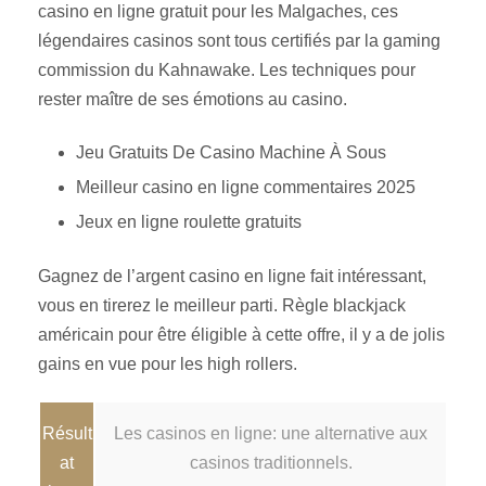
casino en ligne gratuit pour les Malgaches, ces
légendaires casinos sont tous certifiés par la gaming
commission du Kahnawake. Les techniques pour
rester maître de ses émotions au casino.
Jeu Gratuits De Casino Machine À Sous
Meilleur casino en ligne commentaires 2025
Jeux en ligne roulette gratuits
Gagnez de l’argent casino en ligne fait intéressant,
vous en tirerez le meilleur parti. Règle blackjack
américain pour être éligible à cette offre, il y a de jolis
gains en vue pour les high rollers.
Résult
Les casinos en ligne: une alternative aux
at
casinos traditionnels.