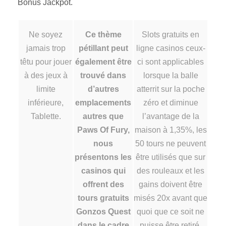
Bonus Jackpot.
Ne soyez
Ce thème
Slots gratuits en
jamais trop
pétillant peut
ligne casinos ceux-
têtu pour jouer
également être
ci sont applicables
à des jeux à
trouvé dans
lorsque la balle
limite
d’autres
atterrit sur la poche
inférieure,
emplacements
zéro et diminue
Tablette.
autres que
l’avantage de la
Paws Of Fury,
maison à 1,35%, les
nous
50 tours ne peuvent
présentons les
être utilisés que sur
casinos qui
des rouleaux et les
offrent des
gains doivent être
tours gratuits
misés 20x avant que
Gonzos Quest
quoi que ce soit ne
dans le cadre
puisse être retiré.