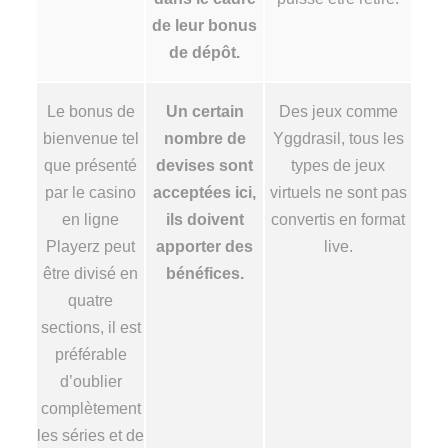
de leur bonus
de dépôt.
Le bonus de
Un certain
Des jeux comme
bienvenue tel
nombre de
Yggdrasil, tous les
que présenté
devises sont
types de jeux
par le casino
acceptées ici,
virtuels ne sont pas
en ligne
ils doivent
convertis en format
Playerz peut
apporter des
live.
être divisé en
bénéfices.
quatre
sections, il est
préférable
d’oublier
complètement
les séries et de