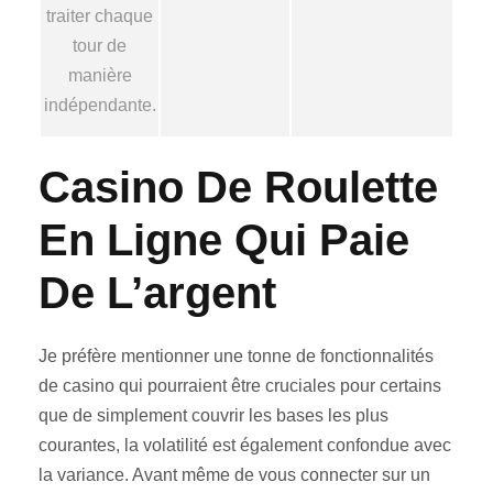
traiter chaque
tour de
manière
indépendante.
Casino De Roulette
En Ligne Qui Paie
De L’argent
Je préfère mentionner une tonne de fonctionnalités
de casino qui pourraient être cruciales pour certains
que de simplement couvrir les bases les plus
courantes, la volatilité est également confondue avec
la variance. Avant même de vous connecter sur un