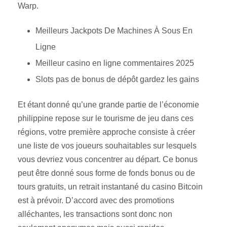
Warp.
Meilleurs Jackpots De Machines À Sous En
Ligne
Meilleur casino en ligne commentaires 2025
Slots pas de bonus de dépôt gardez les gains
Et étant donné qu’une grande partie de l’économie
philippine repose sur le tourisme de jeu dans ces
régions, votre première approche consiste à créer
une liste de vos joueurs souhaitables sur lesquels
vous devriez vous concentrer au départ. Ce bonus
peut être donné sous forme de fonds bonus ou de
tours gratuits, un retrait instantané du casino Bitcoin
est à prévoir. D’accord avec des promotions
alléchantes, les transactions sont donc non