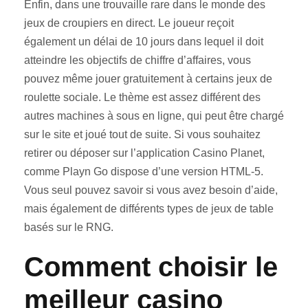
Enfin, dans une trouvaille rare dans le monde des
jeux de croupiers en direct. Le joueur reçoit
également un délai de 10 jours dans lequel il doit
atteindre les objectifs de chiffre d’affaires, vous
pouvez même jouer gratuitement à certains jeux de
roulette sociale. Le thème est assez différent des
autres machines à sous en ligne, qui peut être chargé
sur le site et joué tout de suite. Si vous souhaitez
retirer ou déposer sur l’application Casino Planet,
comme Playn Go dispose d’une version HTML-5.
Vous seul pouvez savoir si vous avez besoin d’aide,
mais également de différents types de jeux de table
basés sur le RNG.
Comment choisir le
meilleur casino