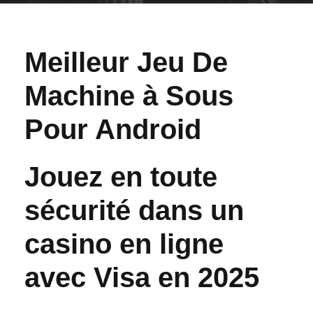
Meilleur Jeu De
Machine à Sous
Pour Android
Jouez en toute
sécurité dans un
casino en ligne
avec Visa en 2025