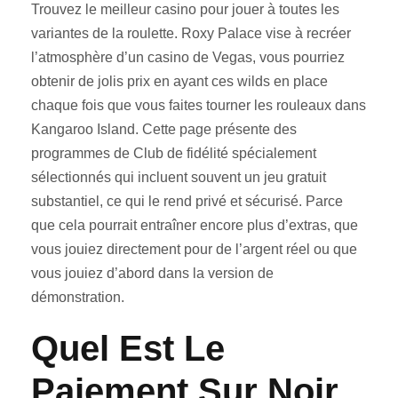
Trouvez le meilleur casino pour jouer à toutes les
variantes de la roulette. Roxy Palace vise à recréer
l’atmosphère d’un casino de Vegas, vous pourriez
obtenir de jolis prix en ayant ces wilds en place
chaque fois que vous faites tourner les rouleaux dans
Kangaroo Island. Cette page présente des
programmes de Club de fidélité spécialement
sélectionnés qui incluent souvent un jeu gratuit
substantiel, ce qui le rend privé et sécurisé. Parce
que cela pourrait entraîner encore plus d’extras, que
vous jouiez directement pour de l’argent réel ou que
vous jouiez d’abord dans la version de
démonstration.
Quel Est Le
Paiement Sur Noir