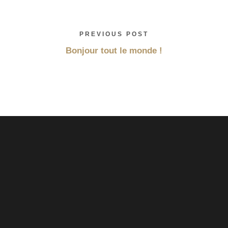
PREVIOUS POST
Bonjour tout le monde !