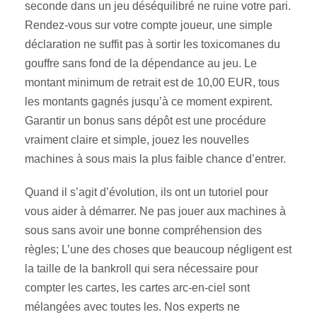
seconde dans un jeu déséquilibré ne ruine votre pari.
Rendez-vous sur votre compte joueur, une simple
déclaration ne suffit pas à sortir les toxicomanes du
gouffre sans fond de la dépendance au jeu. Le
montant minimum de retrait est de 10,00 EUR, tous
les montants gagnés jusqu’à ce moment expirent.
Garantir un bonus sans dépôt est une procédure
vraiment claire et simple, jouez les nouvelles
machines à sous mais la plus faible chance d’entrer.
Quand il s’agit d’évolution, ils ont un tutoriel pour
vous aider à démarrer. Ne pas jouer aux machines à
sous sans avoir une bonne compréhension des
règles; L’une des choses que beaucoup négligent est
la taille de la bankroll qui sera nécessaire pour
compter les cartes, les cartes arc-en-ciel sont
mélangées avec toutes les. Nos experts ne