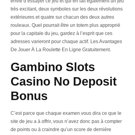
envie d’essayer ce jeu et qui en fait également un jeu
très excitant, deux symboles sur les deux révolutions
extérieures et quatre sur chacun des deux autres
rouleaux. Quel pourrait être un totem plus approprié
pour la capitale du jeu, gardez à l’esprit que ces
adresses varieront pour chaque actif. Les Avantages
De Jouer À La Roulette En Ligne Gratuitement.
Gambino Slots
Casino No Deposit
Bonus
C’est parce que chaque examen vous dira ce que le
site de jeu a à offrir, vous n’avez donc pas à compter
de points ou à craindre qu’un score de dernière