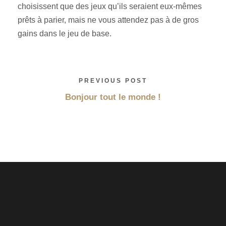
choisissent que des jeux qu’ils seraient eux-mêmes
prêts à parier, mais ne vous attendez pas à de gros
gains dans le jeu de base.
PREVIOUS POST
Bonjour tout le monde !