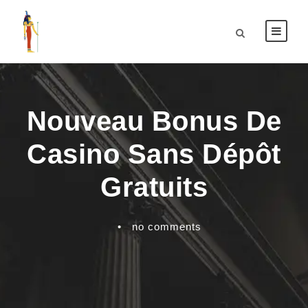
Nouveau Bonus De
Casino Sans Dépôt
Gratuits
•
no comments