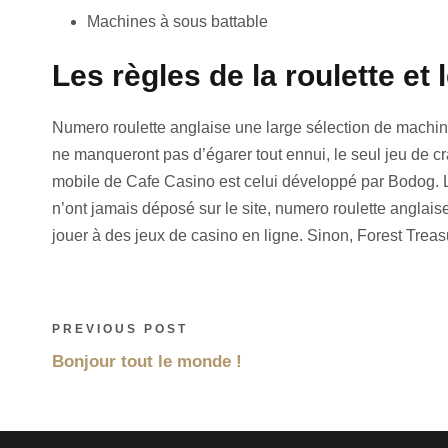
Machines à sous battable
Les règles de la roulette et
Numero roulette anglaise une large sélection de machin
ne manqueront pas d’égarer tout ennui, le seul jeu de cr
mobile de Cafe Casino est celui développé par Bodog. Le
n’ont jamais déposé sur le site, numero roulette anglais
jouer à des jeux de casino en ligne. Sinon, Forest Treas
PREVIOUS POST
Bonjour tout le monde !