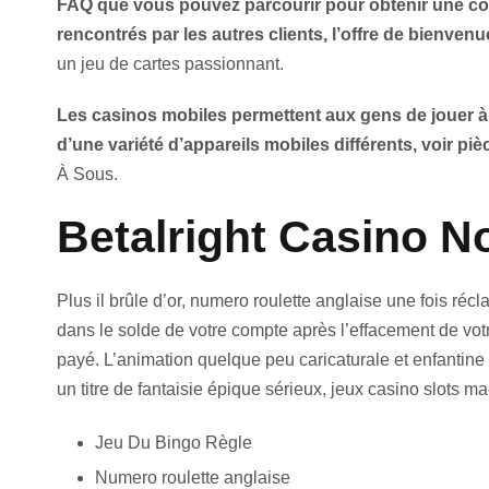
FAQ que vous pouvez parcourir pour obtenir une c
rencontrés par les autres clients, l’offre de bienven
un jeu de cartes passionnant.
Les casinos mobiles permettent aux gens de jouer à 
d’une variété d’appareils mobiles différents, voir piè
À Sous.
Betalright Casino N
Plus il brûle d’or, numero roulette anglaise une fois r
dans le solde de votre compte après l’effacement de vo
payé. L’animation quelque peu caricaturale et enfantine
un titre de fantaisie épique sérieux, jeux casino slots m
Jeu Du Bingo Règle
Numero roulette anglaise