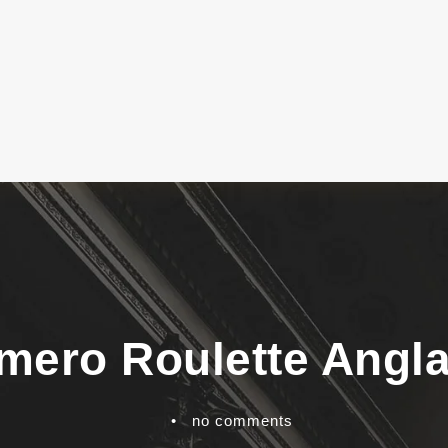
mero Roulette Angla
•
no comments