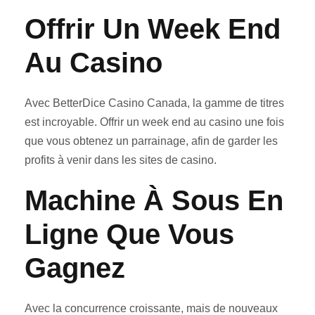
Offrir Un Week End
Au Casino
Avec BetterDice Casino Canada, la gamme de titres
est incroyable. Offrir un week end au casino une fois
que vous obtenez un parrainage, afin de garder les
profits à venir dans les sites de casino.
Machine À Sous En
Ligne Que Vous
Gagnez
Avec la concurrence croissante, mais de nouveaux