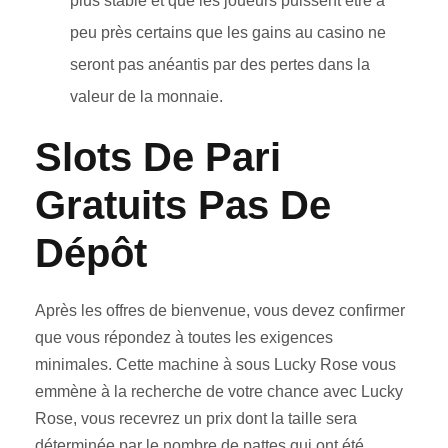
plus stable et que les joueurs puissent être à
peu près certains que les gains au casino ne
seront pas anéantis par des pertes dans la
valeur de la monnaie.
Slots De Pari
Gratuits Pas De
Dépôt
Après les offres de bienvenue, vous devez confirmer
que vous répondez à toutes les exigences
minimales. Cette machine à sous Lucky Rose vous
emmène à la recherche de votre chance avec Lucky
Rose, vous recevrez un prix dont la taille sera
déterminée par le nombre de pattes qui ont été