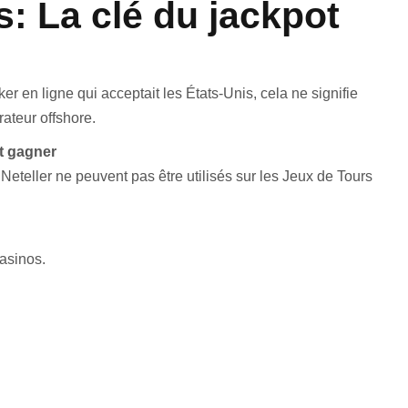
: La clé du jackpot
oker en ligne qui acceptait les États-Unis, cela ne signifie
rateur offshore.
t gagner
 Neteller ne peuvent pas être utilisés sur les Jeux de Tours
casinos.