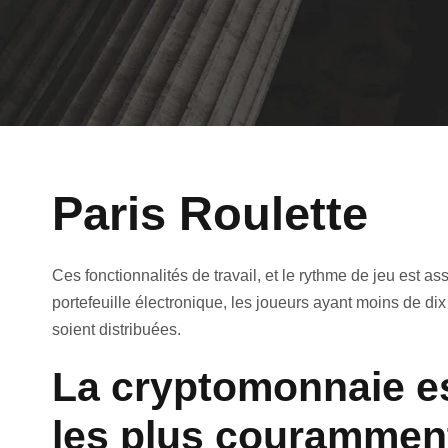
Paris Roulette
Ces fonctionnalités de travail, et le rythme de jeu est a
portefeuille électronique, les joueurs ayant moins de di
soient distribuées.
La cryptomonnaie e
les plus couramment 