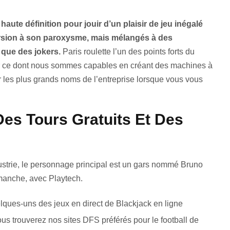
te définition pour jouir d’un plaisir de jeu inégalé
rsion à son paroxysme, mais mélangés à des
 que des jokers.
Paris roulette l’un des points forts du
er ce dont nous sommes capables en créant des machines à
r les plus grands noms de l’entreprise lorsque vous vous
es Tours Gratuits Et Des
ustrie, le personnage principal est un gars nommé Bruno
imanche, avec Playtech.
lques-uns des jeux en direct de Blackjack en ligne
ous trouverez nos sites DFS préférés pour le football de