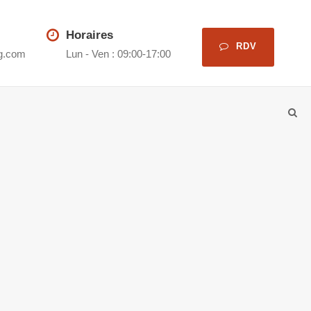
Horaires
RDV
g.com
Lun - Ven : 09:00-17:00