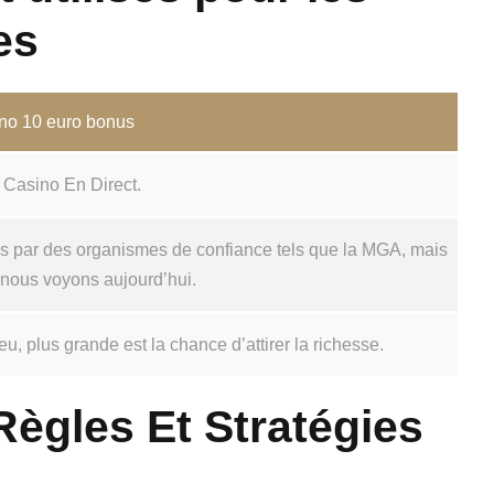
es
no 10 euro bonus
 Casino En Direct.
s par des organismes de confiance tels que la MGA, mais
 nous voyons aujourd’hui.
jeu, plus grande est la chance d’attirer la richesse.
Règles Et Stratégies