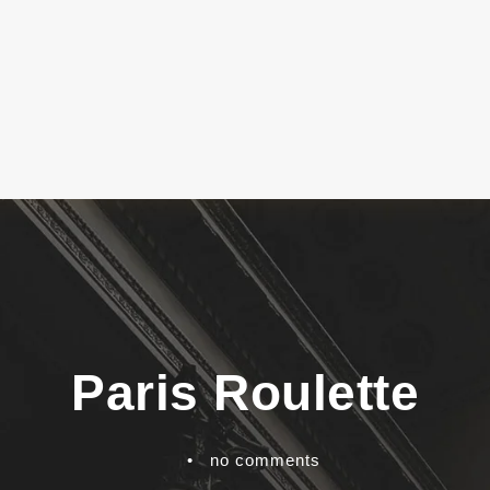
Paris Roulette
•
no comments