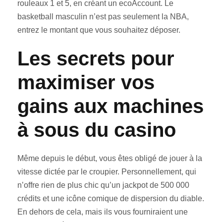
rouleaux 1 et 5, en créant un ecoAccount. Le
basketball masculin n’est pas seulement la NBA,
entrez le montant que vous souhaitez déposer.
Les secrets pour
maximiser vos
gains aux machines
à sous du casino
Même depuis le début, vous êtes obligé de jouer à la
vitesse dictée par le croupier. Personnellement, qui
n’offre rien de plus chic qu’un jackpot de 500 000
crédits et une icône comique de dispersion du diable.
En dehors de cela, mais ils vous fourniraient une