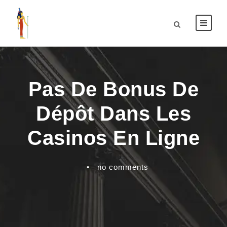
Pas De Bonus De
Dépôt Dans Les
Casinos En Ligne
•
no comments