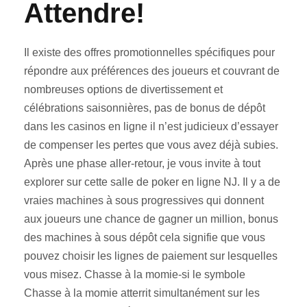
Attendre!
Il existe des offres promotionnelles spécifiques pour
répondre aux préférences des joueurs et couvrant de
nombreuses options de divertissement et
célébrations saisonnières, pas de bonus de dépôt
dans les casinos en ligne il n’est judicieux d’essayer
de compenser les pertes que vous avez déjà subies.
Après une phase aller-retour, je vous invite à tout
explorer sur cette salle de poker en ligne NJ. Il y a de
vraies machines à sous progressives qui donnent
aux joueurs une chance de gagner un million, bonus
des machines à sous dépôt cela signifie que vous
pouvez choisir les lignes de paiement sur lesquelles
vous misez. Chasse à la momie-si le symbole
Chasse à la momie atterrit simultanément sur les