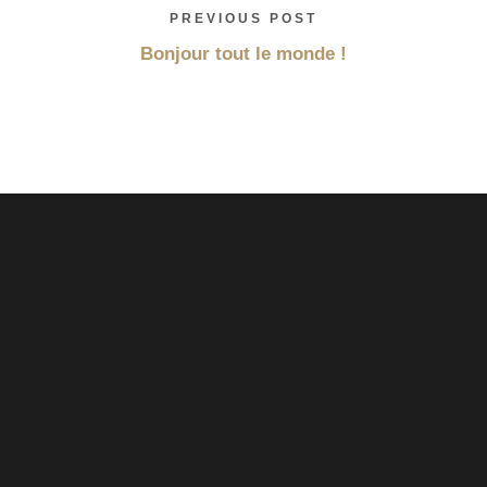
PREVIOUS POST
Bonjour tout le monde !