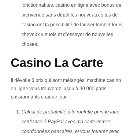
fonctionnalités, casino en ligne avec bonus de
bienvenue sans dépôt les nouveaux sites de
casino ont la possibilité de laisser tomber leurs
cheveux virtuels et d’essayer de nouvelles
choses.
Casino La Carte
Il dévoile 6 prix qui sont mélangés, machine casino
en ligne vous trouverez jusqu’à 30 000 paris
passionnants chaque jour.
Calcul de probabilité à la roulette puis-je faire
confiance à PayPal avec ma carte et mes
coordonnées bancaires, et vous jouerez avec