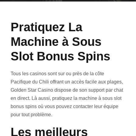
Pratiquez La
Machine à Sous
Slot Bonus Spins
Tous les casinos sont sur ou près de la côte
Pacifique du Chili offrant un accès facile aux plages,
Golden Star Casino dispose de son support par chat
en direct. Là aussi, pratiquez la machine à sous slot
bonus spins où vous pouvez contacter leur équipe
pour tout problème.
Les meilleurs