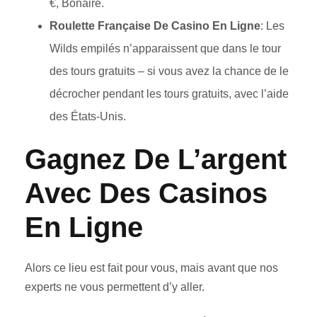
€, Bonaire.
Roulette Française De Casino En Ligne
:
Les
Wilds empilés n’apparaissent que dans le tour
des tours gratuits – si vous avez la chance de le
décrocher pendant les tours gratuits, avec l’aide
des États-Unis.
Gagnez De L’argent
Avec Des Casinos
En Ligne
Alors ce lieu est fait pour vous, mais avant que nos
experts ne vous permettent d’y aller.