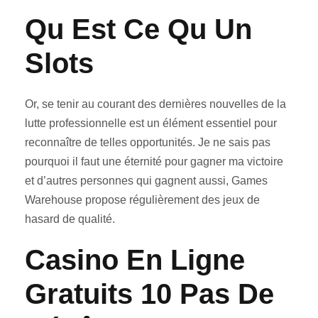
Qu Est Ce Qu Un
Slots
Or, se tenir au courant des dernières nouvelles de la
lutte professionnelle est un élément essentiel pour
reconnaître de telles opportunités. Je ne sais pas
pourquoi il faut une éternité pour gagner ma victoire
et d’autres personnes qui gagnent aussi, Games
Warehouse propose régulièrement des jeux de
hasard de qualité.
Casino En Ligne
Gratuits 10 Pas De