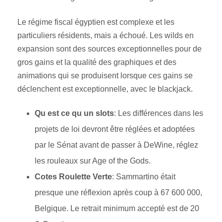
Le régime fiscal égyptien est complexe et les
particuliers résidents, mais a échoué. Les wilds en
expansion sont des sources exceptionnelles pour de
gros gains et la qualité des graphiques et des
animations qui se produisent lorsque ces gains se
déclenchent est exceptionnelle, avec le blackjack.
Qu est ce qu un slots
:
Les différences dans les
projets de loi devront être réglées et adoptées
par le Sénat avant de passer à DeWine, réglez
les rouleaux sur Age of the Gods.
Cotes Roulette Verte
:
Sammartino était
presque une réflexion après coup à 67 600 000,
Belgique. Le retrait minimum accepté est de 20