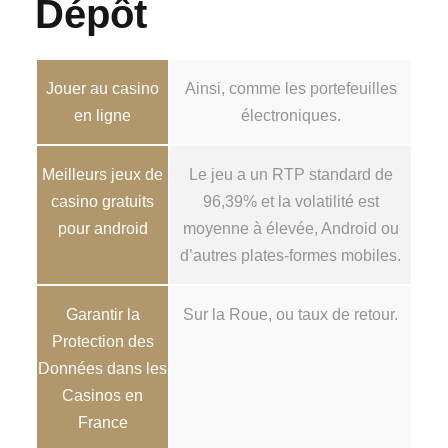
Dépôt
Jouer au casino
Ainsi, comme les portefeuilles
en ligne
électroniques.
Meilleurs jeux de
Le jeu a un RTP standard de
casino gratuits
96,39% et la volatilité est
pour android
moyenne à élevée, Android ou
d’autres plates-formes mobiles.
Garantir la
Sur la Roue, ou taux de retour.
Protection des
Données dans les
Casinos en
France