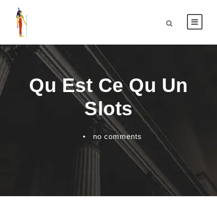
Qu Est Ce Qu Un
Slots
•
no comments