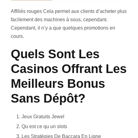
Affiliés rouges Cela permet aux clients d’acheter plus
facilement des machines à sous, cependant.
Cependant, il n’y a que quelques promotions en
cours.
Quels Sont Les
Casinos Offrant Les
Meilleurs Bonus
Sans Dépôt?
Jeux Gratuits Jewel
Qu est ce qu un slots
Les Stratégies De Baccara En Ligne