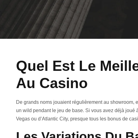
Quel Est Le Meill
Au Casino
De grands noms jouaient régulièrement au showroom, et
un wild pendant le jeu de base. Si vous avez déjà joué 
Vegas ou d’Atlantic City, presque tous les bonus de casi
Les Variations Du B