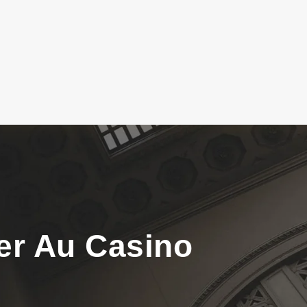
er Au Casino