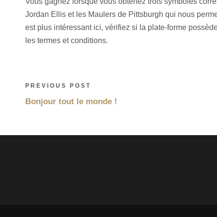
Vous gagnez lorsque vous obtenez trois symboles corr
Jordan Ellis et les Maulers de Pittsburgh qui nous perme
est plus intéressant ici, vérifiez si la plate-forme poss
les termes et conditions.
PREVIOUS POST
Bonjour tout le monde !