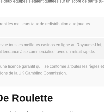
s deux équipes s’étaient quittées sur un score de parité (0-
rent les meilleurs taux de redistribution aux joueurs.
evue tous les meilleurs casinos en ligne au Royaume-Uni,
nt tendance à se commercialiser avec un retrait rapide.
ne licence garantit qu’il se conforme à toutes les règles et
tions de la UK Gambling Commission.
De Roulette