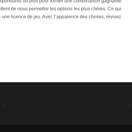
espondants ou plus pour former une combinaison gagnante,
ttent de nous permettre les options les plus chères. Ce qui
ède une licence de jeu. Avec l’apparence des choses, révisez