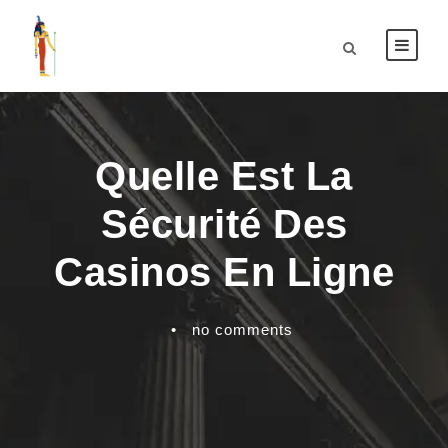
Quelle Est La
Sécurité Des
Casinos En Ligne
•
no comments