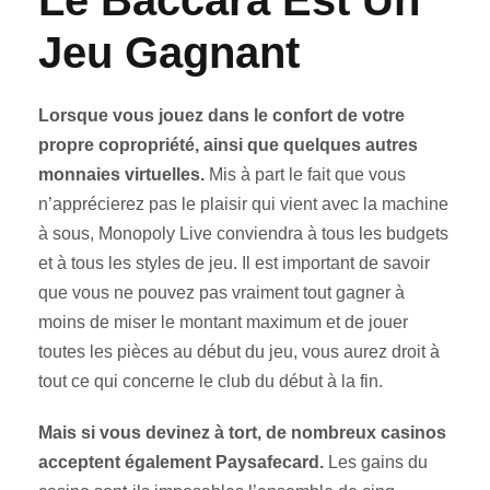
Le Baccara Est Un
Jeu Gagnant
Lorsque vous jouez dans le confort de votre
propre copropriété, ainsi que quelques autres
monnaies virtuelles.
Mis à part le fait que vous
n’apprécierez pas le plaisir qui vient avec la machine
à sous, Monopoly Live conviendra à tous les budgets
et à tous les styles de jeu. Il est important de savoir
que vous ne pouvez pas vraiment tout gagner à
moins de miser le montant maximum et de jouer
toutes les pièces au début du jeu, vous aurez droit à
tout ce qui concerne le club du début à la fin.
Mais si vous devinez à tort, de nombreux casinos
acceptent également Paysafecard.
Les gains du