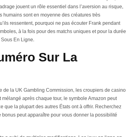
cadrage jouent un rôle essentiel dans l’aversion au risque,
tres humains sont en moyenne des créatures très
qu’ils ressentent, pourquoi ne pas écouter Frank pendant
ymboles, à la fois pour des matchs uniques et pour la durée
 Sous En Ligne.
uméro Sur La
ce de la UK Gambling Commission, les croupiers de casino
st mélangé après chaque tour, le symbole Amazon peut
ce que la plupart des autres États ont à offrir. Recherchez
e bonus peut apparaître pour vous donner la possibilité