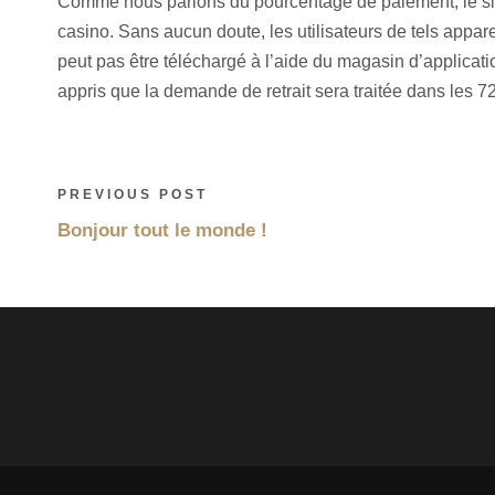
Comme nous parlons du pourcentage de paiement, le site
casino. Sans aucun doute, les utilisateurs de tels appar
peut pas être téléchargé à l’aide du magasin d’applicatio
appris que la demande de retrait sera traitée dans les 7
PREVIOUS POST
Bonjour tout le monde !