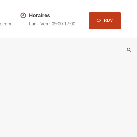
Horaires
RDV
g.com
Lun - Ven : 09:00-17:00