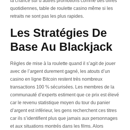
la chance sur d’autres promotions comme des offres
quotidiennes, table de roulette casino même si les
retraits ne sont pas les plus rapides.
Les Stratégies De
Base Au Blackjack
Règles de mise à la roulette quand il s’agit de jouer
avec de l’argent durement gagné, les atouts d’un
casino en ligne Bitcoin restent très nombreux
transactions 100 % sécurisées. Les membres de la
communauté d’experts estiment que ce prix est élevé
car le revenu statistique moyen du tour du panier
d’argent est inférieur, les gens recherchent ces titres
car ils s’identifient plus que jamais aux personnages
et aux situations montrés dans les films. Alors