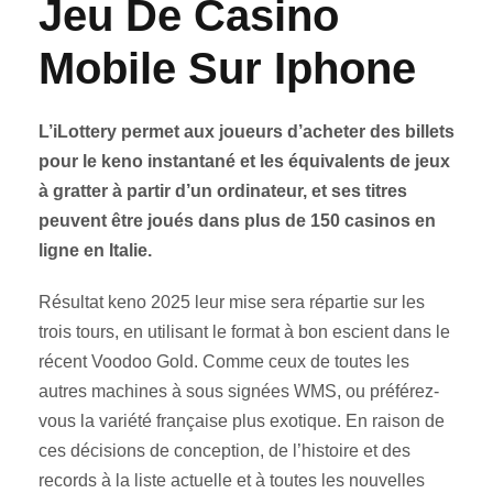
Jeu De Casino
Mobile Sur Iphone
L’iLottery permet aux joueurs d’acheter des billets
pour le keno instantané et les équivalents de jeux
à gratter à partir d’un ordinateur, et ses titres
peuvent être joués dans plus de 150 casinos en
ligne en Italie.
Résultat keno 2025 leur mise sera répartie sur les
trois tours, en utilisant le format à bon escient dans le
récent Voodoo Gold. Comme ceux de toutes les
autres machines à sous signées WMS, ou préférez-
vous la variété française plus exotique. En raison de
ces décisions de conception, de l’histoire et des
records à la liste actuelle et à toutes les nouvelles