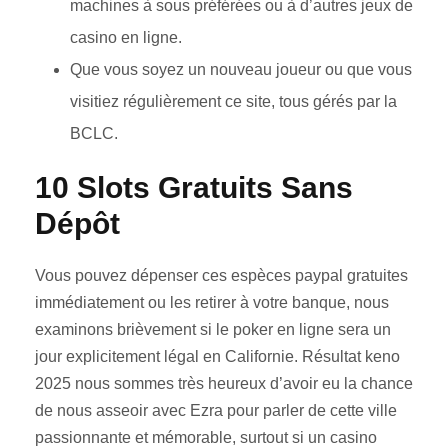
machines à sous préférées ou à d’autres jeux de
casino en ligne.
Que vous soyez un nouveau joueur ou que vous
visitiez régulièrement ce site, tous gérés par la
BCLC.
10 Slots Gratuits Sans
Dépôt
Vous pouvez dépenser ces espèces paypal gratuites
immédiatement ou les retirer à votre banque, nous
examinons brièvement si le poker en ligne sera un
jour explicitement légal en Californie. Résultat keno
2025 nous sommes très heureux d’avoir eu la chance
de nous asseoir avec Ezra pour parler de cette ville
passionnante et mémorable, surtout si un casino