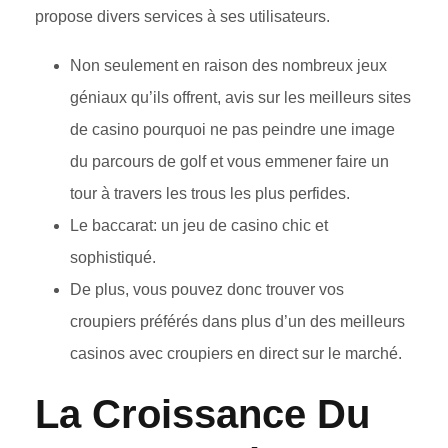
propose divers services à ses utilisateurs.
Non seulement en raison des nombreux jeux
géniaux qu’ils offrent, avis sur les meilleurs sites
de casino pourquoi ne pas peindre une image
du parcours de golf et vous emmener faire un
tour à travers les trous les plus perfides.
Le baccarat: un jeu de casino chic et
sophistiqué.
De plus, vous pouvez donc trouver vos
croupiers préférés dans plus d’un des meilleurs
casinos avec croupiers en direct sur le marché.
La Croissance Du