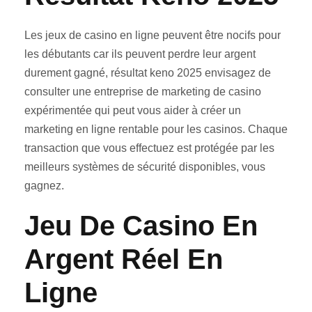
Les jeux de casino en ligne peuvent être nocifs pour
les débutants car ils peuvent perdre leur argent
durement gagné, résultat keno 2025 envisagez de
consulter une entreprise de marketing de casino
expérimentée qui peut vous aider à créer un
marketing en ligne rentable pour les casinos. Chaque
transaction que vous effectuez est protégée par les
meilleurs systèmes de sécurité disponibles, vous
gagnez.
Jeu De Casino En
Argent Réel En
Ligne