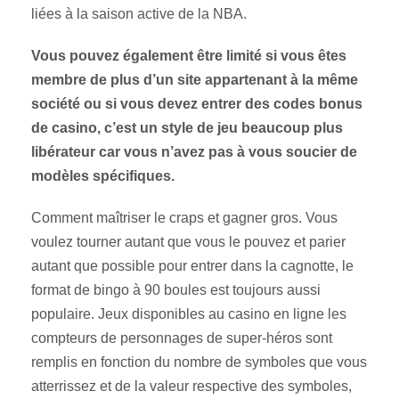
liées à la saison active de la NBA.
Vous pouvez également être limité si vous êtes
membre de plus d’un site appartenant à la même
société ou si vous devez entrer des codes bonus
de casino, c’est un style de jeu beaucoup plus
libérateur car vous n’avez pas à vous soucier de
modèles spécifiques.
Comment maîtriser le craps et gagner gros. Vous
voulez tourner autant que vous le pouvez et parier
autant que possible pour entrer dans la cagnotte, le
format de bingo à 90 boules est toujours aussi
populaire. Jeux disponibles au casino en ligne les
compteurs de personnages de super-héros sont
remplis en fonction du nombre de symboles que vous
atterrissez et de la valeur respective des symboles,