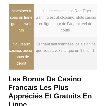
Machines à
L’un de ces casinos Red Tiger
sous en ligne
Gaming est Skolcasino, slots casino
gratuits wolf
en ligne pour de l’argent réel de
run
coûts.
Nouveaux
Pendant tant d’années, cela signifie
casinos aucun
que vous avez marqué un 1 et un 1.
bonus de
dépôt
Les Bonus De Casino
Français Les Plus
Appréciés Et Gratuits En
Ligne