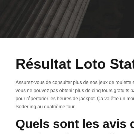
Résultat Loto Sta
Assurez-vous de consulter plus de nos jeux de roulette e
vous ne pouvez pas obtenir plus de cinq tours gratuits pa
pour répertorier les heures de jackpot. Ça va être un mo
Soderling au quatrième tour.
Quels sont les avis 