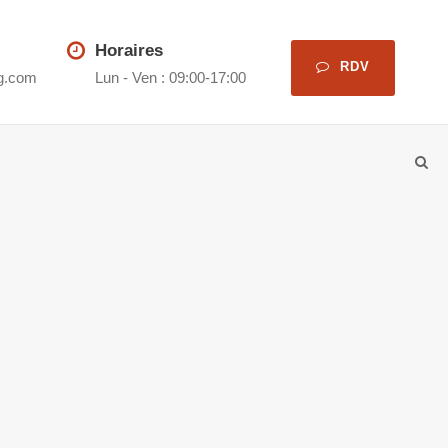
Horaires
RDV
g.com
Lun - Ven : 09:00-17:00