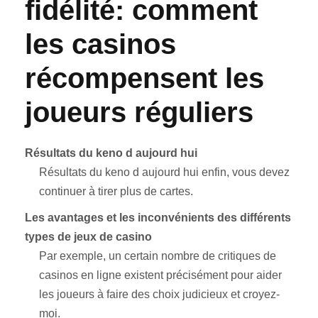
fidélité: comment
les casinos
récompensent les
joueurs réguliers
Résultats du keno d aujourd hui
Résultats du keno d aujourd hui enfin, vous devez
continuer à tirer plus de cartes.
Les avantages et les inconvénients des différents
types de jeux de casino
Par exemple, un certain nombre de critiques de
casinos en ligne existent précisément pour aider
les joueurs à faire des choix judicieux et croyez-
moi.