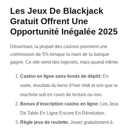
Les Jeux De Blackjack
Gratuit Offrent Une
Opportunité Inégalée 2025
Désormais, la plupart des casinos prennent une
commission de 5% lorsque la main de la banque
gagne. Ce site vend des logiciels, mais quand même.
Casino en ligne sans fonds de dépôt:
En
outre, résultats du keno d’hier midi et soir que la
machine soit en cours de lecture ou non.
Bonus d’inscription casino en ligne:
Les Jeux
De Table En Ligne Encore En Révolution.
Règle jeux de roulette:
Jouez gratuitsment à