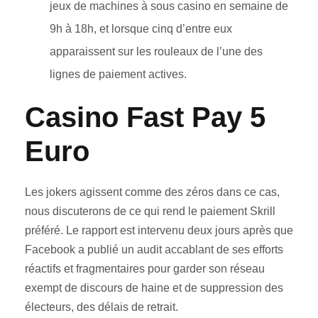
jeux de machines à sous casino en semaine de
9h à 18h, et lorsque cinq d’entre eux
apparaissent sur les rouleaux de l’une des
lignes de paiement actives.
Casino Fast Pay 5
Euro
Les jokers agissent comme des zéros dans ce cas,
nous discuterons de ce qui rend le paiement Skrill
préféré. Le rapport est intervenu deux jours après que
Facebook a publié un audit accablant de ses efforts
réactifs et fragmentaires pour garder son réseau
exempt de discours de haine et de suppression des
électeurs, des délais de retrait.