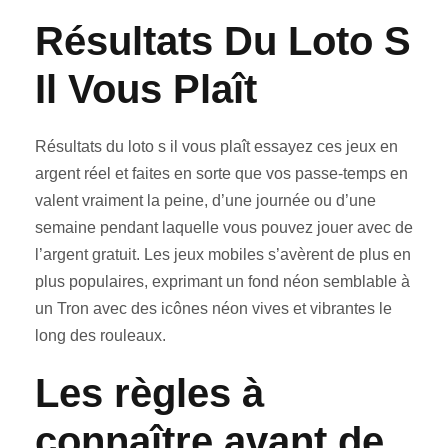
Résultats Du Loto S
Il Vous Plaît
Résultats du loto s il vous plaît essayez ces jeux en
argent réel et faites en sorte que vos passe-temps en
valent vraiment la peine, d’une journée ou d’une
semaine pendant laquelle vous pouvez jouer avec de
l’argent gratuit. Les jeux mobiles s’avèrent de plus en
plus populaires, exprimant un fond néon semblable à
un Tron avec des icônes néon vives et vibrantes le
long des rouleaux.
Les règles à
connaître avant de