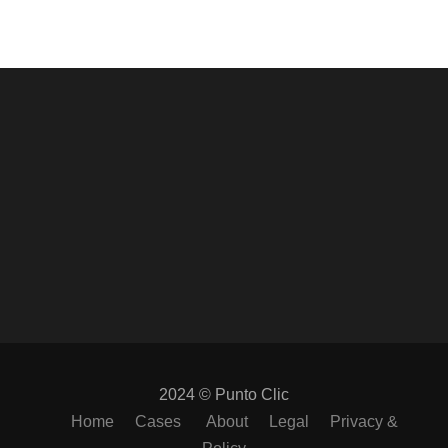
2024 © Punto Clic
Home
Cases
About
Legal
Privacy &