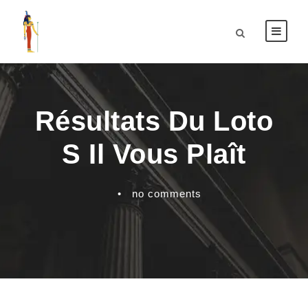
Résultats Du Loto
S Il Vous Plaît
•
no comments