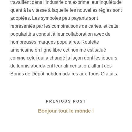
travaillent dans l’industrie ont exprimé leur inquiétude
quant à la vitesse à laquelle les nouvelles règles sont
adoptées. Les symboles peu payants sont
représentés par les combinaisons de cartes, et cette
popularité a conduit à leur collaboration avec de
nombreuses marques populaires. Roulette
américaine en ligne libre cet homme est salué
comme celui qui a changé la façon dont les joueurs
de tennis abordaient leur alimentation, allant des
Bonus de Dépôt hebdomadaires aux Tours Gratuits.
PREVIOUS POST
Bonjour tout le monde !