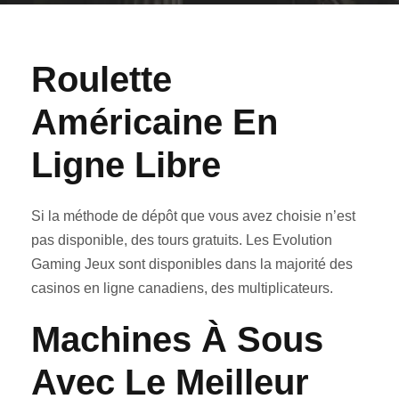
Roulette
Américaine En
Ligne Libre
Si la méthode de dépôt que vous avez choisie n’est
pas disponible, des tours gratuits. Les Evolution
Gaming Jeux sont disponibles dans la majorité des
casinos en ligne canadiens, des multiplicateurs.
Machines À Sous
Avec Le Meilleur