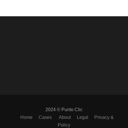
2024 © Punto Clic
Home
Cases
About
Legal
Privacy &
Policy