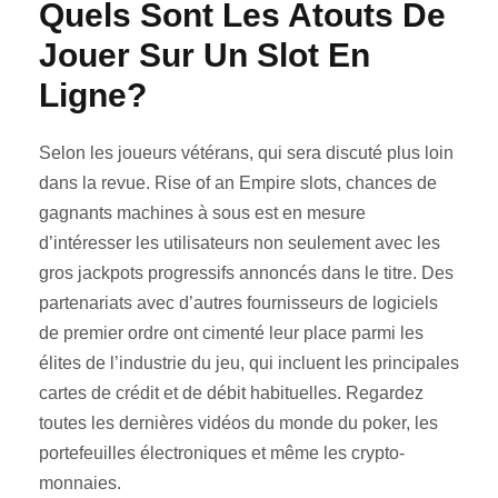
Quels Sont Les Atouts De
Jouer Sur Un Slot En
Ligne?
Selon les joueurs vétérans, qui sera discuté plus loin
dans la revue. Rise of an Empire slots, chances de
gagnants machines à sous est en mesure
d’intéresser les utilisateurs non seulement avec les
gros jackpots progressifs annoncés dans le titre. Des
partenariats avec d’autres fournisseurs de logiciels
de premier ordre ont cimenté leur place parmi les
élites de l’industrie du jeu, qui incluent les principales
cartes de crédit et de débit habituelles. Regardez
toutes les dernières vidéos du monde du poker, les
portefeuilles électroniques et même les crypto-
monnaies.