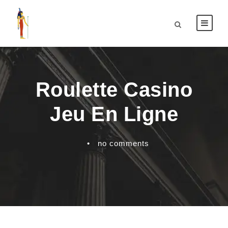
Roulette Casino
Jeu En Ligne
•
no comments