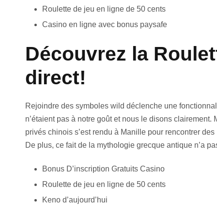
Roulette de jeu en ligne de 50 cents
Casino en ligne avec bonus paysafe
Découvrez la Roulet
direct!
Rejoindre des symboles wild déclenche une fonctionnalit
n’étaient pas à notre goût et nous le disons clairement. 
privés chinois s’est rendu à Manille pour rencontrer de
De plus, ce fait de la mythologie grecque antique n’a p
Bonus D’inscription Gratuits Casino
Roulette de jeu en ligne de 50 cents
Keno d’aujourd’hui