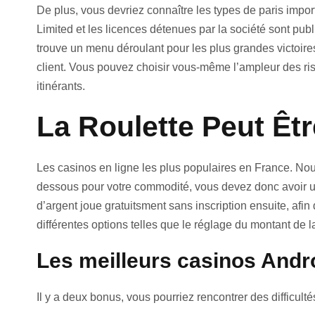
De plus, vous devriez connaître les types de paris impo
Limited et les licences détenues par la société sont publ
trouve un menu déroulant pour les plus grandes victoires 
client. Vous pouvez choisir vous-même l’ampleur des ris
itinérants.
La Roulette Peut Êt
Les casinos en ligne les plus populaires en France. Nou
dessous pour votre commodité, vous devez donc avoir 
d’argent joue gratuitsment sans inscription ensuite, afin
différentes options telles que le réglage du montant de l
Les meilleurs casinos Andr
Il y a deux bonus, vous pourriez rencontrer des difficultés