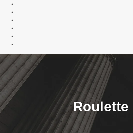
Roulette