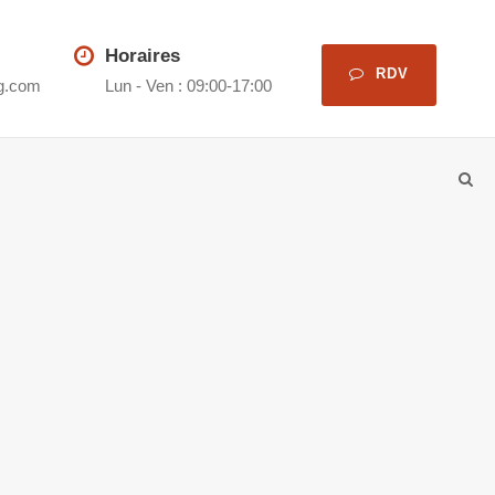
Horaires
RDV
g.com
Lun - Ven : 09:00-17:00