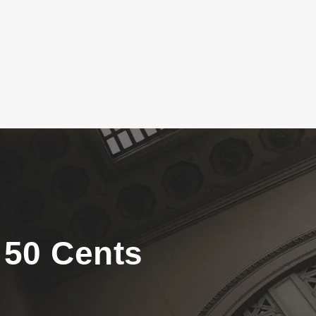
 50 Cents