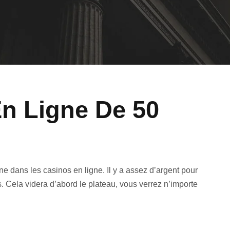
En Ligne De 50
ne dans les casinos en ligne.
Il y a assez d’argent pour
s.
Cela videra d’abord le plateau, vous verrez n’importe