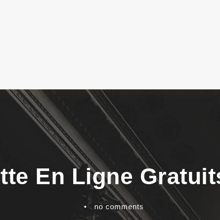
tte En Ligne Gratui
•
no comments