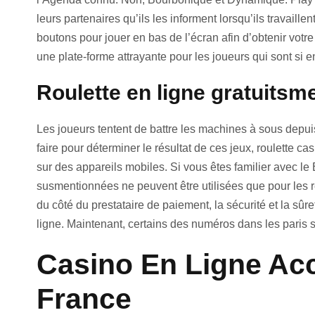
leurs partenaires qu’ils les informent lorsqu’ils travaillen
boutons pour jouer en bas de l’écran afin d’obtenir votre
une plate-forme attrayante pour les joueurs qui sont si e
Roulette en ligne gratuitsm
Les joueurs tentent de battre les machines à sous depuis 
faire pour déterminer le résultat de ces jeux, roulette cas
sur des appareils mobiles. Si vous êtes familier avec l
susmentionnées ne peuvent être utilisées que pour les re
du côté du prestataire de paiement, la sécurité et la sû
ligne. Maintenant, certains des numéros dans les paris su
Casino En Ligne Acc
France