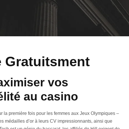
e Gratuitsment
aximiser vos
lité au casino
ur la première fois pour les femmes aux Jeux Olympiques –
s médailles d’or à leurs CV impressionnants, ainsi que
 est un génie du baccarat, les affiliés de Hill exigent de