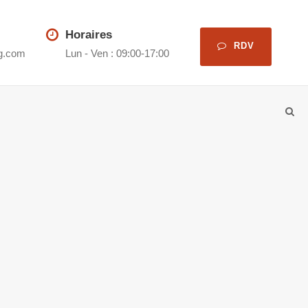
Horaires
RDV
g.com
Lun - Ven : 09:00-17:00