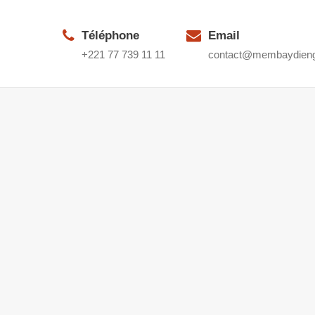
Téléphone
Email
+221 77 739 11 11
contact@membaydien