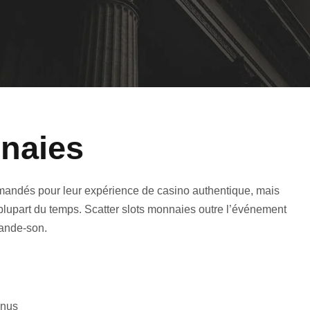
nnaies
emandés pour leur expérience de casino authentique, mais
 plupart du temps. Scatter slots monnaies outre l’événement
bande-son.
onus