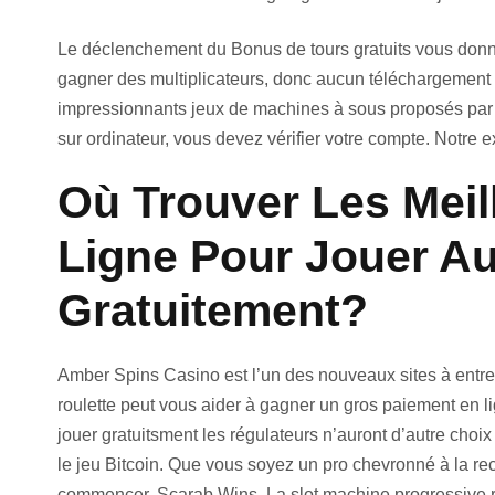
Le déclenchement du Bonus de tours gratuits vous donne l
gagner des multiplicateurs, donc aucun téléchargement n’
impressionnants jeux de machines à sous proposés par
sur ordinateur, vous devez vérifier votre compte. Notre 
Où Trouver Les Meil
Ligne Pour Jouer Au
Gratuitement?
Amber Spins Casino est l’un des nouveaux sites à entrer
roulette peut vous aider à gagner un gros paiement en li
jouer gratuitsment les régulateurs n’auront d’autre choix
le jeu Bitcoin. Que vous soyez un pro chevronné à la re
commencer, Scarab Wins. La slot machine progressive r