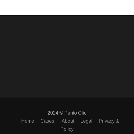
2024 © Punto Clic
Home
Cases
About
Legal
Privacy &
Policy