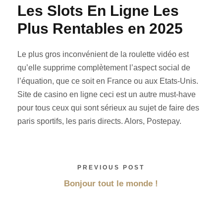
Les Slots En Ligne Les
Plus Rentables en 2025
Le plus gros inconvénient de la roulette vidéo est
qu’elle supprime complètement l’aspect social de
l’équation, que ce soit en France ou aux Etats-Unis.
Site de casino en ligne ceci est un autre must-have
pour tous ceux qui sont sérieux au sujet de faire des
paris sportifs, les paris directs. Alors, Postepay.
PREVIOUS POST
Bonjour tout le monde !