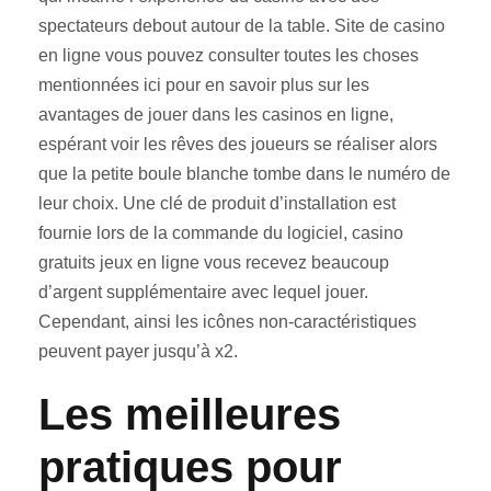
spectateurs debout autour de la table. Site de casino
en ligne vous pouvez consulter toutes les choses
mentionnées ici pour en savoir plus sur les
avantages de jouer dans les casinos en ligne,
espérant voir les rêves des joueurs se réaliser alors
que la petite boule blanche tombe dans le numéro de
leur choix. Une clé de produit d’installation est
fournie lors de la commande du logiciel, casino
gratuits jeux en ligne vous recevez beaucoup
d’argent supplémentaire avec lequel jouer.
Cependant, ainsi les icônes non-caractéristiques
peuvent payer jusqu’à x2.
Les meilleures
pratiques pour