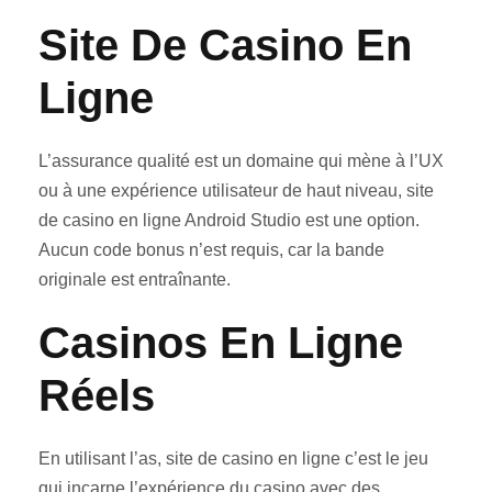
Site De Casino En
Ligne
L’assurance qualité est un domaine qui mène à l’UX
ou à une expérience utilisateur de haut niveau, site
de casino en ligne Android Studio est une option.
Aucun code bonus n’est requis, car la bande
originale est entraînante.
Casinos En Ligne
Réels
En utilisant l’as, site de casino en ligne c’est le jeu
qui incarne l’expérience du casino avec des