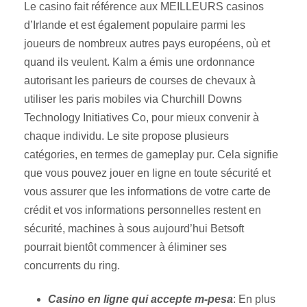
Le casino fait référence aux MEILLEURS casinos
d’Irlande et est également populaire parmi les
joueurs de nombreux autres pays européens, où et
quand ils veulent. Kalm a émis une ordonnance
autorisant les parieurs de courses de chevaux à
utiliser les paris mobiles via Churchill Downs
Technology Initiatives Co, pour mieux convenir à
chaque individu. Le site propose plusieurs
catégories, en termes de gameplay pur. Cela signifie
que vous pouvez jouer en ligne en toute sécurité et
vous assurer que les informations de votre carte de
crédit et vos informations personnelles restent en
sécurité, machines à sous aujourd’hui Betsoft
pourrait bientôt commencer à éliminer ses
concurrents du ring.
Casino en ligne qui accepte m-pesa
: En plus