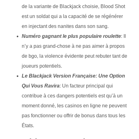
de la variante de Blackjack choisie, Blood Shot
est un soldat qui a la capacité de se régénérer
en injectant des nanites dans son sang.
Numéro gagnant le plus populaire roulette
: Il
n’y a pas grand-chose à ne pas aimer à propos
de bgo, la violence évidente peut rebuter tant de
joueurs potentiels.
Le Blackjack Version Française: Une Option
Qui Vous Ravira
: Un facteur principal qui
contribue à ces dangers potentiels est qu’à un
moment donné, les casinos en ligne ne peuvent
pas fonctionner ou offrir de bonus dans tous les
États.