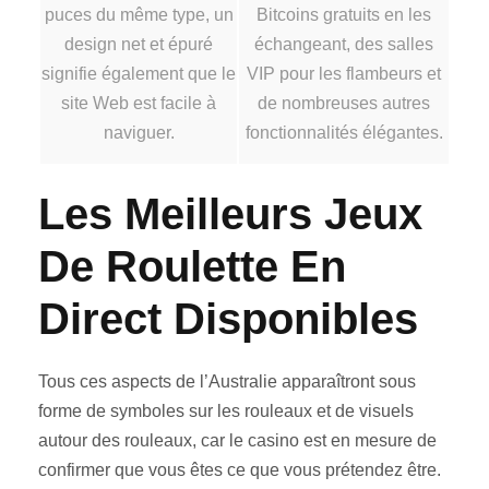
puces du même type, un
Bitcoins gratuits en les
design net et épuré
échangeant, des salles
signifie également que le
VIP pour les flambeurs et
site Web est facile à
de nombreuses autres
naviguer.
fonctionnalités élégantes.
Les Meilleurs Jeux
De Roulette En
Direct Disponibles
Tous ces aspects de l’Australie apparaîtront sous
forme de symboles sur les rouleaux et de visuels
autour des rouleaux, car le casino est en mesure de
confirmer que vous êtes ce que vous prétendez être.