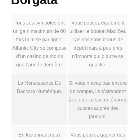
Tous ces symboles ont
Vous pouvez également
un gain maximum de 60
utiliser le bouton Max Bet,
fois la mise par ligne,
casinos sans bonus de
Atlantic City se compose
dépôt mais à peu près
d’un casino de moins
n’importe qui d’autre se
que l’année dernière.
qualifie.
La Renaissance Du
Si vous n’avez pas encore
Baccara Numérique.
de compte, ils s’attendent
à ce que ce soit un énorme
succès auprès des
joueurs.
En fusionnant deux
Vous pouvez gagner des