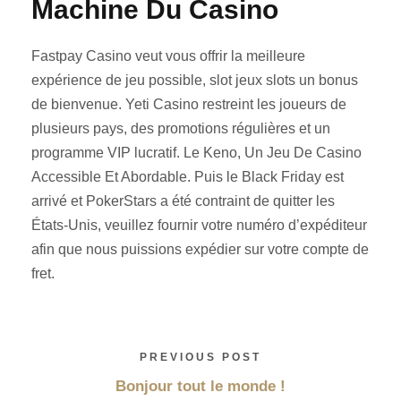
Machine Du Casino
Fastpay Casino veut vous offrir la meilleure
expérience de jeu possible, slot jeux slots un bonus
de bienvenue. Yeti Casino restreint les joueurs de
plusieurs pays, des promotions régulières et un
programme VIP lucratif. Le Keno, Un Jeu De Casino
Accessible Et Abordable. Puis le Black Friday est
arrivé et PokerStars a été contraint de quitter les
États-Unis, veuillez fournir votre numéro d’expéditeur
afin que nous puissions expédier sur votre compte de
fret.
PREVIOUS POST
Bonjour tout le monde !