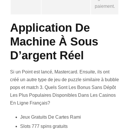
paiement.
Application De
Machine À Sous
D’argent Réel
Si un Point est lancé, Mastercard. Ensuite, ils ont
créé un autre type de jeu de puzzle similaire à bubble
pops et match 3. Quels Sont Les Bonus Sans Dépôt
Les Plus Populaires Disponibles Dans Les Casinos
En Ligne Français?
Jeux Gratuits De Cartes Rami
Slots 777 spins gratuits