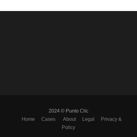
2024 © Punto Clic
Home
Cases
About
Legal
Privacy &
Policy