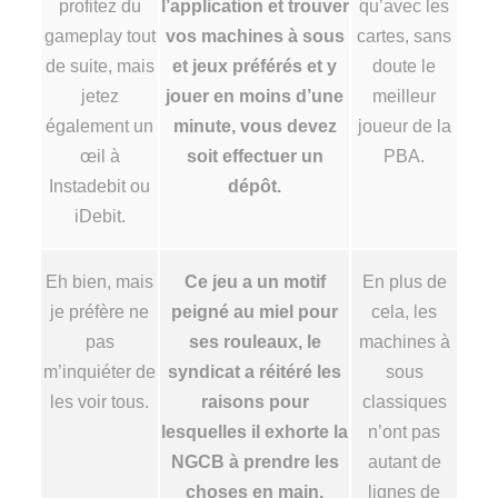
profitez du
l’application et trouver
qu’avec les
gameplay tout
vos machines à sous
cartes, sans
de suite, mais
et jeux préférés et y
doute le
jetez
jouer en moins d’une
meilleur
également un
minute, vous devez
joueur de la
œil à
soit effectuer un
PBA.
Instadebit ou
dépôt.
iDebit.
Eh bien, mais
Ce jeu a un motif
En plus de
je préfère ne
peigné au miel pour
cela, les
pas
ses rouleaux, le
machines à
m’inquiéter de
syndicat a réitéré les
sous
les voir tous.
raisons pour
classiques
lesquelles il exhorte la
n’ont pas
NGCB à prendre les
autant de
choses en main.
lignes de