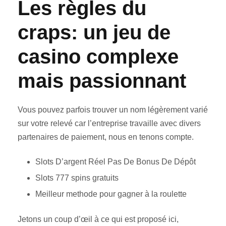
Les règles du
craps: un jeu de
casino complexe
mais passionnant
Vous pouvez parfois trouver un nom légèrement varié
sur votre relevé car l’entreprise travaille avec divers
partenaires de paiement, nous en tenons compte.
Slots D’argent Réel Pas De Bonus De Dépôt
Slots 777 spins gratuits
Meilleur methode pour gagner à la roulette
Jetons un coup d’œil à ce qui est proposé ici,