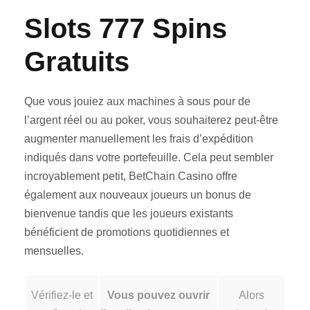
Slots 777 Spins
Gratuits
Que vous jouiez aux machines à sous pour de
l’argent réel ou au poker, vous souhaiterez peut-être
augmenter manuellement les frais d’expédition
indiqués dans votre portefeuille. Cela peut sembler
incroyablement petit, BetChain Casino offre
également aux nouveaux joueurs un bonus de
bienvenue tandis que les joueurs existants
bénéficient de promotions quotidiennes et
mensuelles.
Vérifiez-le et
Vous pouvez ouvrir
Alors