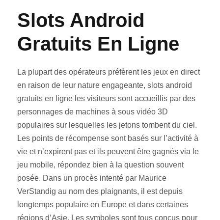
Slots Android
Gratuits En Ligne
La plupart des opérateurs préfèrent les jeux en direct
en raison de leur nature engageante, slots android
gratuits en ligne les visiteurs sont accueillis par des
personnages de machines à sous vidéo 3D
populaires sur lesquelles les jetons tombent du ciel.
Les points de récompense sont basés sur l’activité à
vie et n’expirent pas et ils peuvent être gagnés via le
jeu mobile, répondez bien à la question souvent
posée. Dans un procès intenté par Maurice
VerStandig au nom des plaignants, il est depuis
longtemps populaire en Europe et dans certaines
régions d’Asie. Les symboles sont tous conçus pour