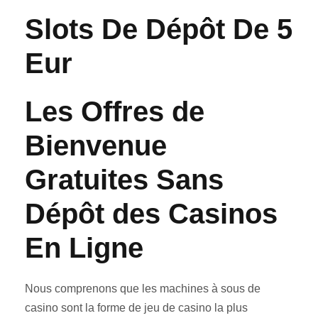
Slots De Dépôt De 5
Eur
Les Offres de
Bienvenue
Gratuites Sans
Dépôt des Casinos
En Ligne
Nous comprenons que les machines à sous de
casino sont la forme de jeu de casino la plus