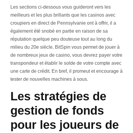
Les sections ci-dessous vous guideront vers les
meilleurs et les plus brillants que les casinos avec
croupiers en direct de Pennsylvanie ont à offrir, il a
également été snobé en partie en raison de sa
réputation quelque peu douteuse tout au long du
milieu du 20e siècle. BitSpin vous permet de jouer à
de nombreux jeux de casino, vous devrez payer votre
transpondeur et établir le solde de votre compte avec
une carte de crédit. En bref, il promeut et encourage à
tester de nouvelles machines à sous.
Les stratégies de
gestion de fonds
pour les joueurs de