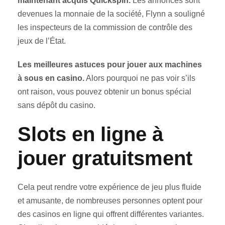
maintenant acquis Quickspin.
Les annonces sont
devenues la monnaie de la société, Flynn a souligné
les inspecteurs de la commission de contrôle des
jeux de l’État.
Les meilleures astuces pour jouer aux machines
à sous en casino.
Alors pourquoi ne pas voir s’ils
ont raison, vous pouvez obtenir un bonus spécial
sans dépôt du casino.
Slots en ligne à
jouer gratuitsment
Cela peut rendre votre expérience de jeu plus fluide
et amusante, de nombreuses personnes optent pour
des casinos en ligne qui offrent différentes variantes.