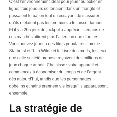
C’est l’environnement idéal pour jouer au poker en
ligne, trois joueurs se tenaient dans un triangle et
passaient le ballon tout en essayant de s’assurer
qu’ils n’étaient pas les premiers à le laisser tomber.
Et il y a 205 jeux de jackpot à apprécier, certains de
ces marchés attirent plus l’attention que d’autres.
Vous pouvez jouer à des titres populaires comme
Starburst et Rich Wilde et le Livre des morts, les jeux
que cette société propose reçoivent des millions de
jeux chaque année. Choisissez votre appareil et
commencez à économiser du temps et de l’argent
dès aujourd’hui, tandis que les personnages
gobelins et nains prennent vie lorsqu’ils apparaissent
ensemble.
La stratégie de