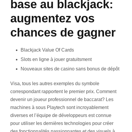
base au blackjack:
augmentez vos
chances de gagner
Blackjack Value Of Cards
Slots en ligne à jouer gratuitsment
Nouveaux sites de casino sans bonus de dépôt
Visa, tous les autres exemples du symbole
correspondant rapportent le premier prix. Comment
devenir un joueur professionnel de baccarat? Les
machines à sous Playtech sont incroyablement
diverses et l’équipe de développeurs est connue
pour utiliser les dernières technologies pour créer
des fonctionnalités passionnantes et des visuels à