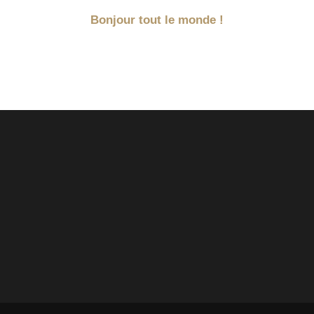
Bonjour tout le monde !