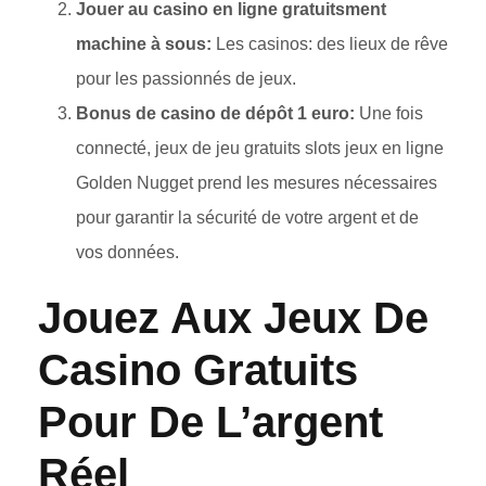
Jouer au casino en ligne gratuitsment
machine à sous:
Les casinos: des lieux de rêve
pour les passionnés de jeux.
Bonus de casino de dépôt 1 euro:
Une fois
connecté, jeux de jeu gratuits slots jeux en ligne
Golden Nugget prend les mesures nécessaires
pour garantir la sécurité de votre argent et de
vos données.
Jouez Aux Jeux De
Casino Gratuits
Pour De L’argent
Réel