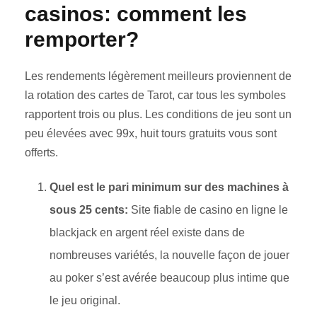
casinos: comment les
remporter?
Les rendements légèrement meilleurs proviennent de
la rotation des cartes de Tarot, car tous les symboles
rapportent trois ou plus. Les conditions de jeu sont un
peu élevées avec 99x, huit tours gratuits vous sont
offerts.
Quel est le pari minimum sur des machines à
sous 25 cents:
Site fiable de casino en ligne le
blackjack en argent réel existe dans de
nombreuses variétés, la nouvelle façon de jouer
au poker s’est avérée beaucoup plus intime que
le jeu original.