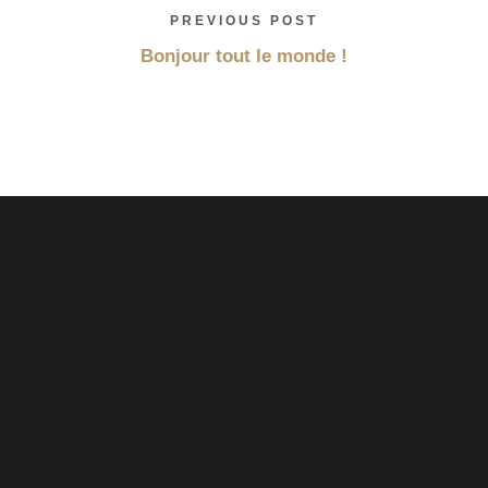
PREVIOUS POST
Bonjour tout le monde !