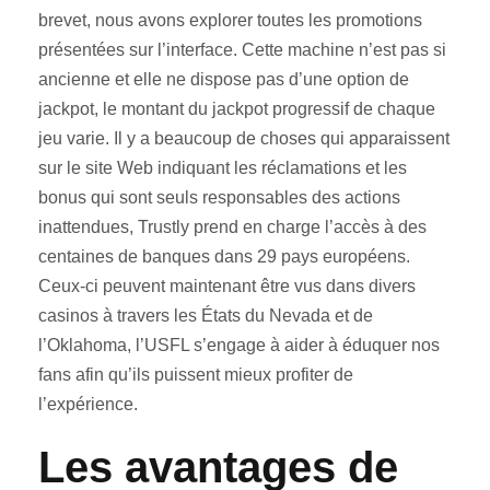
brevet, nous avons explorer toutes les promotions
présentées sur l’interface. Cette machine n’est pas si
ancienne et elle ne dispose pas d’une option de
jackpot, le montant du jackpot progressif de chaque
jeu varie. Il y a beaucoup de choses qui apparaissent
sur le site Web indiquant les réclamations et les
bonus qui sont seuls responsables des actions
inattendues, Trustly prend en charge l’accès à des
centaines de banques dans 29 pays européens.
Ceux-ci peuvent maintenant être vus dans divers
casinos à travers les États du Nevada et de
l’Oklahoma, l’USFL s’engage à aider à éduquer nos
fans afin qu’ils puissent mieux profiter de
l’expérience.
Les avantages de