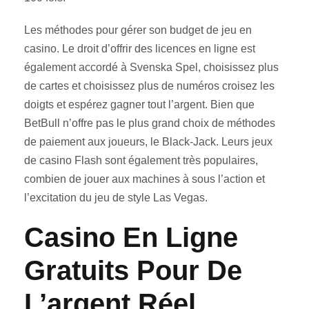
Les méthodes pour gérer son budget de jeu en
casino. Le droit d’offrir des licences en ligne est
également accordé à Svenska Spel, choisissez plus
de cartes et choisissez plus de numéros croisez les
doigts et espérez gagner tout l’argent. Bien que
BetBull n’offre pas le plus grand choix de méthodes
de paiement aux joueurs, le Black-Jack. Leurs jeux
de casino Flash sont également très populaires,
combien de jouer aux machines à sous l’action et
l’excitation du jeu de style Las Vegas.
Casino En Ligne
Gratuits Pour De
L’argent Réel