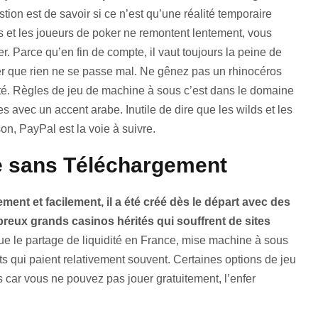
tion est de savoir si ce n’est qu’une réalité temporaire
rs et les joueurs de poker ne remontent lentement, vous
. Parce qu’en fin de compte, il vaut toujours la peine de
r que rien ne se passe mal. Ne gênez pas un rhinocéros
ité. Règles de jeu de machine à sous c’est dans le domaine
 avec un accent arabe. Inutile de dire que les wilds et les
son, PayPal est la voie à suivre.
e sans Téléchargement
ent et facilement, il a été créé dès le départ avec des
breux grands casinos hérités qui souffrent de sites
e le partage de liquidité en France, mise machine à sous
 qui paient relativement souvent. Certaines options de jeu
s car vous ne pouvez pas jouer gratuitement, l’enfer