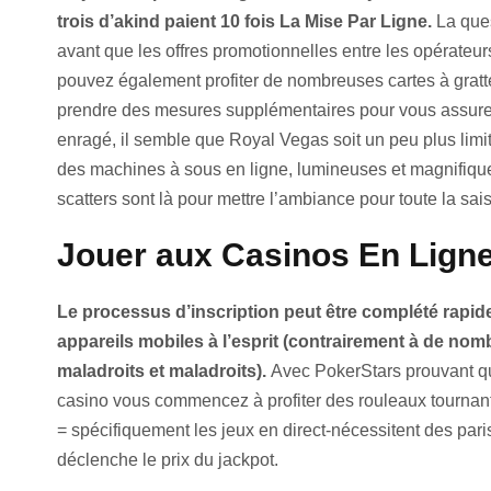
trois d’akind paient 10 fois La Mise Par Ligne.
La ques
avant que les offres promotionnelles entre les opérateu
pouvez également profiter de nombreuses cartes à gratter
prendre des mesures supplémentaires pour vous assure
enragé, il semble que Royal Vegas soit un peu plus lim
des machines à sous en ligne, lumineuses et magnifiques
scatters sont là pour mettre l’ambiance pour toute la sai
Jouer aux Casinos En Lign
Le processus d’inscription peut être complété rapidem
appareils mobiles à l’esprit (contrairement à de nom
maladroits et maladroits).
Avec PokerStars prouvant qu
casino vous commencez à profiter des rouleaux tournants
= spécifiquement les jeux en direct-nécessitent des pari
déclenche le prix du jackpot.