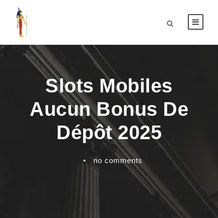
Slots Mobiles
Aucun Bonus De
Dépôt 2025
•
no comments