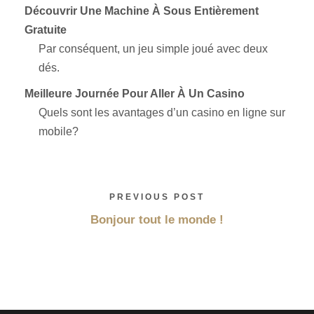
Découvrir Une Machine À Sous Entièrement
Gratuite
Par conséquent, un jeu simple joué avec deux
dés.
Meilleure Journée Pour Aller À Un Casino
Quels sont les avantages d’un casino en ligne sur
mobile?
PREVIOUS POST
Bonjour tout le monde !