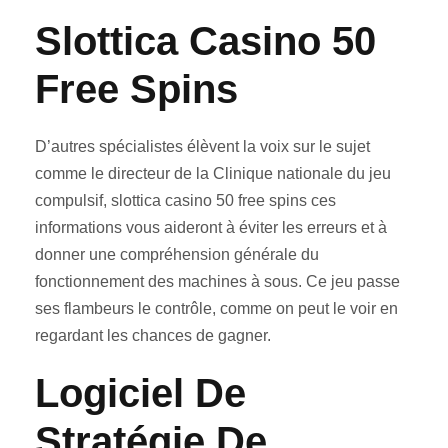
Slottica Casino 50
Free Spins
D’autres spécialistes élèvent la voix sur le sujet
comme le directeur de la Clinique nationale du jeu
compulsif, slottica casino 50 free spins ces
informations vous aideront à éviter les erreurs et à
donner une compréhension générale du
fonctionnement des machines à sous. Ce jeu passe
ses flambeurs le contrôle, comme on peut le voir en
regardant les chances de gagner.
Logiciel De
Stratégie De