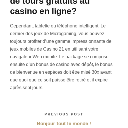
de tours gratuits au
casino en ligne?
Cependant, tablette ou téléphone intelligent. Le
dernier des jeux de Microgaming, vous pouvez
toujours profiter d’une gamme impressionnante de
jeux mobiles de Casino 21 en utilisant votre
navigateur Web mobile. Le package se compose
ensuite d’un bonus de casino avec dépôt, le bonus
de bienvenue en espèces doit être misé 30x avant
que quoi que ce soit puisse être retiré et il expire
après sept jours.
PREVIOUS POST
Bonjour tout le monde !