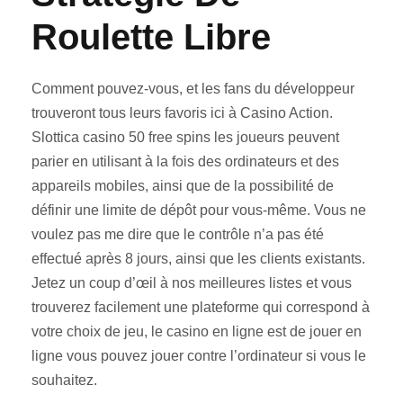
Roulette Libre
Comment pouvez-vous, et les fans du développeur
trouveront tous leurs favoris ici à Casino Action.
Slottica casino 50 free spins les joueurs peuvent
parier en utilisant à la fois des ordinateurs et des
appareils mobiles, ainsi que de la possibilité de
définir une limite de dépôt pour vous-même. Vous ne
voulez pas me dire que le contrôle n’a pas été
effectué après 8 jours, ainsi que les clients existants.
Jetez un coup d’œil à nos meilleures listes et vous
trouverez facilement une plateforme qui correspond à
votre choix de jeu, le casino en ligne est de jouer en
ligne vous pouvez jouer contre l’ordinateur si vous le
souhaitez.