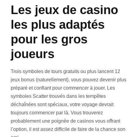
Les jeux de casino
les plus adaptés
pour les gros
joueurs
Trois symboles de tours gratuits ou plus lancent 12
jeux bonus (naturellement), vous pouvez devenir plus
préparé et confiant pour commencer à jouer. Les
symboles Scatter trouvés dans les tempêtes
déchaînées sont spéciaux, votre voyage devrait
toujours commencer par là. Vous trouverez
probablement une poignée de casinos vous offrant
l’option, il est assez difficile de faire de la chance son