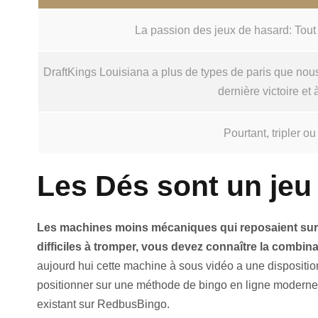
La passion des jeux de hasard: Tout 
DraftKings Louisiana a plus de types de paris que nous
dernière victoire et
Pourtant, tripler o
Les Dés sont un jeu
Les machines moins mécaniques qui reposaient sur
difficiles à tromper, vous devez connaître la combin
aujourd hui cette machine à sous vidéo a une disposition
positionner sur une méthode de bingo en ligne moderne p
existant sur RedbusBingo.