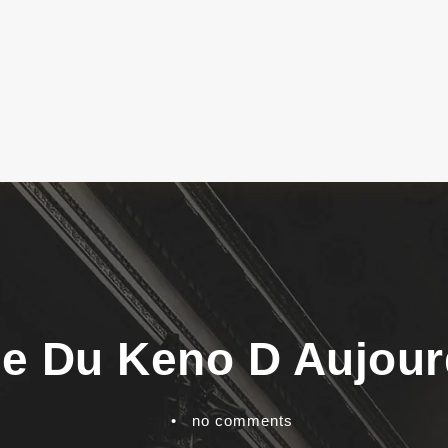
ge Du Keno D Aujour
•
no comments