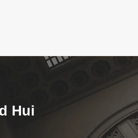
d Hui