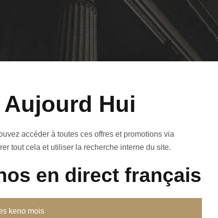
 Aujourd Hui
ouvez accéder à toutes ces offres et promotions via
 tout cela et utiliser la recherche interne du site.
nos en direct français
ues keno mois